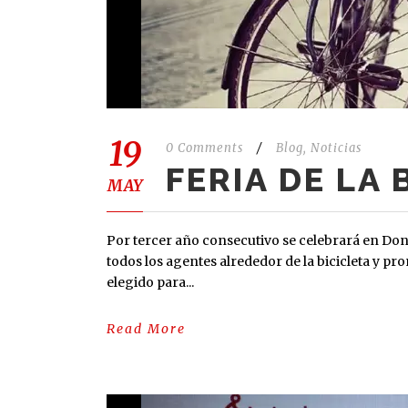
19
0 Comments
/
Blog
,
Noticias
FERIA DE LA 
MAY
Por tercer año consecutivo se celebrará en Donos
todos los agentes alrededor de la bicicleta y pr
elegido para...
Read More