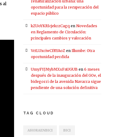
renaturalización urbana: una
 al
oportunidad para la recuperación del
espacio público
kZUoYKRIcjekrzCagq
en
Novedades
en Reglamento de Circulación:
principales cambios y valoración
VctLUxciwCfRYAoZ
en
Illumbe: Otra
oportunidad perdida
UmyFYJMybMXsFnUGUB
en
6 meses
después de la inauguración del GOe, el
bidegorri de la avenida Navarra sigue
pendiente de una solución definitiva
TAG CLOUD
AHORAENBICI
BICI