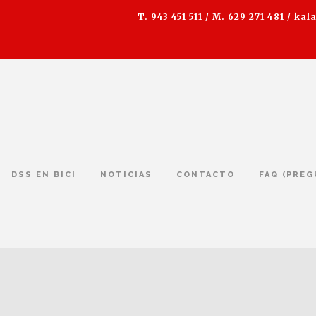
T. 943 451 511 / M. 629 271 481 /
kal
DSS EN BICI
NOTICIAS
CONTACTO
FAQ (PRE