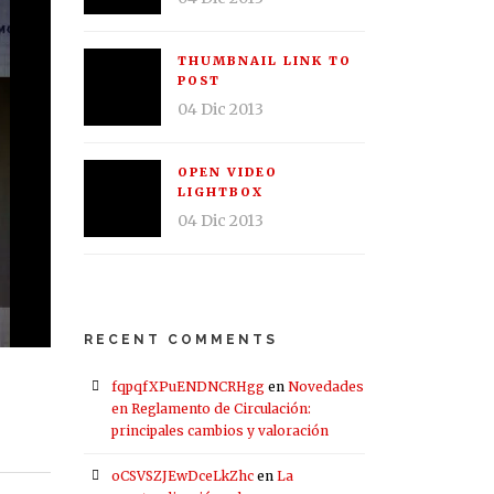
THUMBNAIL LINK TO
POST
04 Dic 2013
OPEN VIDEO
LIGHTBOX
04 Dic 2013
RECENT COMMENTS
fqpqfXPuENDNCRHgg
en
Novedades
en Reglamento de Circulación:
D
principales cambios y valoración
oCSVSZJEwDceLkZhc
en
La