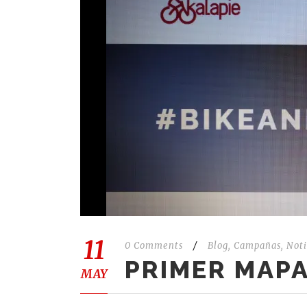
11
0 Comments
/
Blog
,
Campañas
,
Noti
PRIMER MAP
MAY