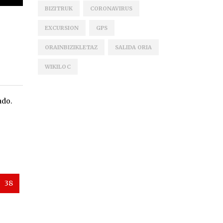
BIZITRUK
CORONAVIRUS
EXCURSION
GPS
ORAINBIZIKLETAZ
SALIDA ORIA
WIKILOC
ado.
38