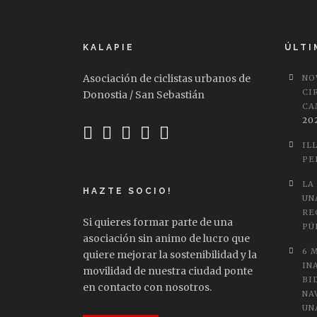
KALAPIE
ÚLTI
Asociación de ciclistas urbanos de
NO
CI
Donostia / San Sebastián
CA
20
IL
PE
LA
HAZTE SOCIO!
UN
RE
Si quieres formar parte de una
PÚ
asociación sin animo de lucro que
6 
quiere mejorar la sostenibilidad y la
IN
movilidad de nuestra ciudad ponte
BI
en contacto con nosotros.
NA
UN