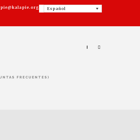
apie@kalapie.org
Español
|
GUNTAS FRECUENTES)