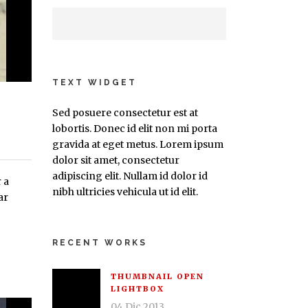
TEXT WIDGET
Sed posuere consectetur est at
lobortis. Donec id elit non mi porta
gravida at eget metus. Lorem ipsum
dolor sit amet, consectetur
adipiscing elit. Nullam id dolor id
 a
nibh ultricies vehicula ut id elit.
ar
RECENT WORKS
THUMBNAIL OPEN
LIGHTBOX
04 Dic 2013