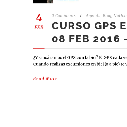
4
0 Comments
/
Agenda
,
Blog
,
Notici
CURSO GPS E
FEB
08 FEB 2016 
¿Y si usáramos el GPS con la bici? El GPS cada v
Cuando realizas excursiones en bici (o a pie) te 
Read More