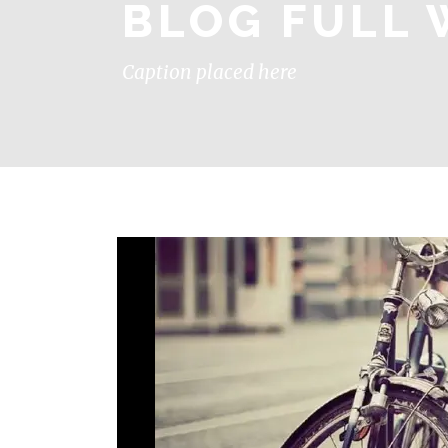
BLOG FULL 
Caption placed here