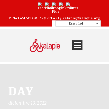
T. 943 451 511 / M. 629 271 481 /
kalapie@kalapie.org
Español
DAY
diciembre 13, 2012