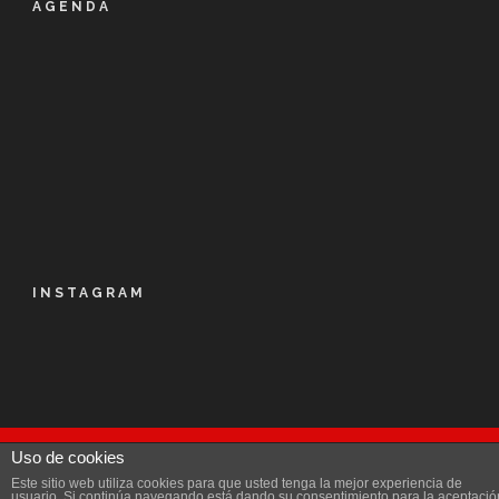
AGENDA
INSTAGRAM
Uso de cookies
© Kalapie 2016
Este sitio web utiliza cookies para que usted tenga la mejor experiencia de
Aviso Legal
|
Política de privacidad
|
Licencia
|
usuario. Si continúa navegando está dando su consentimiento para la aceptació