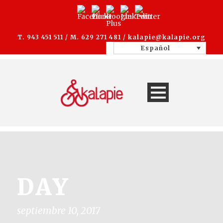
T. 943 451 511 / M. 629 271 481 /
kalapie@kalapie.org
Español
DAY
septiembre 10, 2017