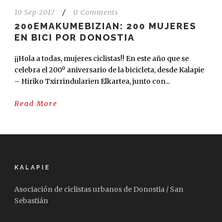
10 Sep 2017
/
0 Comments
200EMAKUMEBIZIAN: 200 MUJERES
EN BICI POR DONOSTIA
¡¡Hola a todas, mujeres ciclistas!! En este año que se
celebra el 200º aniversario de la bicicleta, desde Kalapie
– Hiriko Txirrindularien Elkartea, junto con...
Read More
KALAPIE
Asociación de ciclistas urbanos de Donostia / San
Sebastián