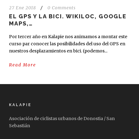
27 Ene 2018
/
0 Comments
EL GPS Y LA BICI. WIKILOC, GOOGLE
MAPS,…
Por tercer año en Kalapie nos animamos a montar este
curso par conocer las posibilidades del uso del GPS en
nuestros desplazamientos en bici. (podemos...
Read More
KALAPIE
Asociación de ciclistas urbanos de Donostia / San
Sebastián