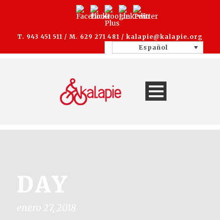
T. 943 451 511 / M. 629 271 481 /
kalapie@kalapie.org
Español
DAY
enero 27, 2018