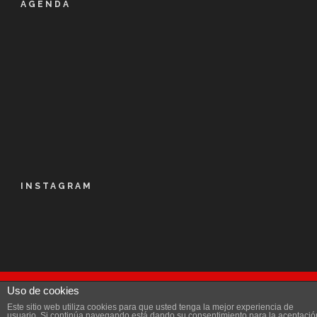
AGENDA
INSTAGRAM
Uso de cookies
© Kalapie 2016
Este sitio web utiliza cookies para que usted tenga la mejor experiencia de
Aviso Legal
|
Política de privacidad
|
Licencia
|
usuario. Si continúa navegando está dando su consentimiento para la aceptació