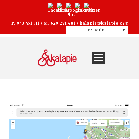
T. 943 451 511 / M. 629 271 481 /
kalapie@kalapie.org
Español