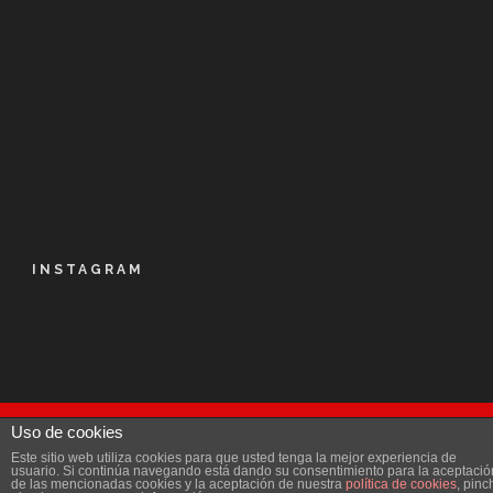
INSTAGRAM
Uso de cookies
© Kalapie 2016
Este sitio web utiliza cookies para que usted tenga la mejor experiencia de
Aviso Legal
|
Política de privacidad
|
Licencia
|
usuario. Si continúa navegando está dando su consentimiento para la aceptació
de las mencionadas cookies y la aceptación de nuestra
política de cookies
, pinc