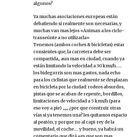
algunos?
Ya muchas asociaciones europeas están
debatiendo si realmente son necesarias, y
muchas van mas lejos «Animan a los ciclo-
transeúnte a no utilizarla»
Tenemos (ambos coches & bicicletas) estar
consientes que, la carretera debe ser
compartida,, aun mas en ciudad, cuando ya
están limitando la velocidad a 30 kms/h…..
los bidegorris son mas gastos, nada echo
para los ciclistas que realmente se desplazan
en bicicleta por la ciudad: rodeos absurdos,
pistas que se acaban de repente,, bordillos,
limitaciones de velocidad a 5 kms/h (para
eso voy a pie) ,,,,,, ¿por que construir otras
vías si ya tenemos una? les quitamos espacio
al peatón, y porque no al capi-rey de la
movilidad, el coche…. y bueno, ya habrá un
comentario que dirá «es que son mas