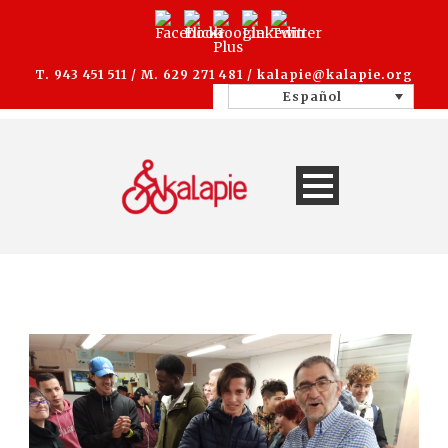
T. 943 451 511 / M. 629 271 481 /
kalapie@kalapie.org
Español