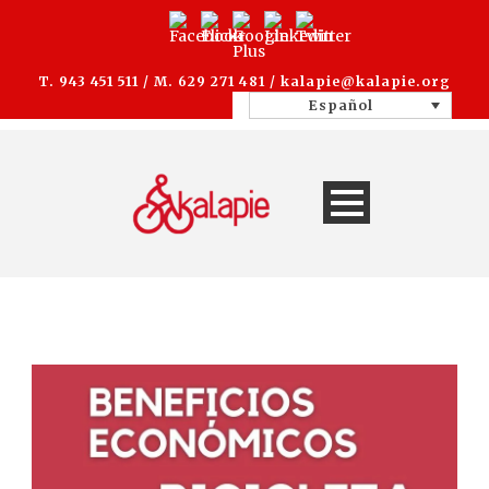
T. 943 451 511 / M. 629 271 481 /
kalapie@kalapie.org
Español