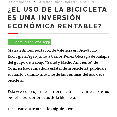
0 Comments
/
Agenda
,
Blog
,
Boletín
,
Noticias
¿EL USO DE LA BICICLETA
ES UNA INVERSIÓN
ECONÓMICA RENTABLE?
Share this on WhatsApp
Marian Sintes, portavoz de València en Bici-Acció
Ecologista Agró junto a Carlos Pérez Olozaga de Kalapie
del grupo de trabajo “Salud y Medio Ambiente” de
ConBici (coordinadora estatal de la bicicleta), publican
el cuarto y último informe de las ventajas del uso de la
bicicleta.
Esta vez corresponde a información relevante sobre los
beneficios económicos de la bicicleta.
Destacar, entre otros, los siguientes: