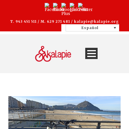
T. 943 451 511 / M. 629 271 481 /
kalapie@kalapie.org
Español