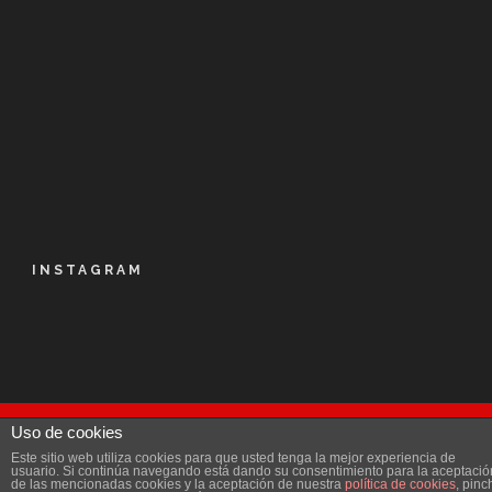
INSTAGRAM
Uso de cookies
© Kalapie 2016
Este sitio web utiliza cookies para que usted tenga la mejor experiencia de
Aviso Legal
|
Política de privacidad
|
Licencia
|
usuario. Si continúa navegando está dando su consentimiento para la aceptació
de las mencionadas cookies y la aceptación de nuestra
política de cookies
, pinc