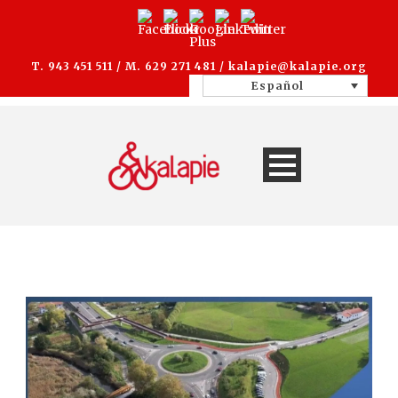
T. 943 451 511 / M. 629 271 481 /
kalapie@kalapie.org
Español