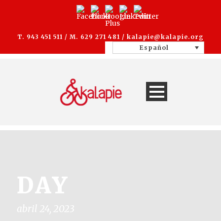
T. 943 451 511 / M. 629 271 481 /
kalapie@kalapie.org
Español
DAY
abril 24, 2023