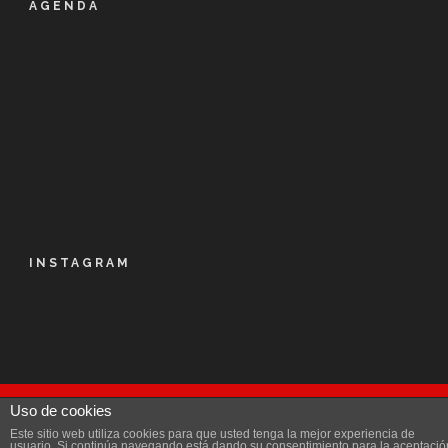
AGENDA
INSTAGRAM
Uso de cookies
© Kalapie 2016
Este sitio web utiliza cookies para que usted tenga la mejor experiencia de
Aviso Legal
|
Política de privacidad
|
Licencia
|
usuario. Si continúa navegando está dando su consentimiento para la aceptació