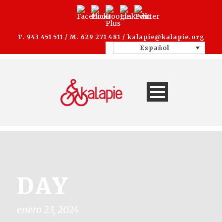
T. 943 451 511 / M. 629 271 481 /
kalapie@kalapie.org
Español
DAY
enero 23, 2024