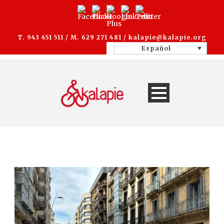
T. 943 451 511 / M. 629 271 481 /
kalapie@kalapie.org
Español