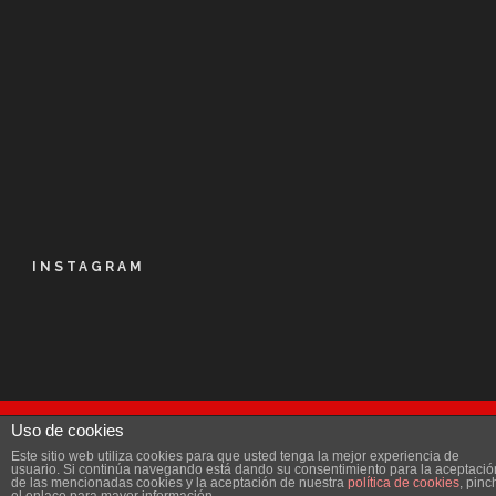
INSTAGRAM
Uso de cookies
© Kalapie 2016
Este sitio web utiliza cookies para que usted tenga la mejor experiencia de
Aviso Legal
|
Política de privacidad
|
Licencia
|
usuario. Si continúa navegando está dando su consentimiento para la aceptació
de las mencionadas cookies y la aceptación de nuestra
política de cookies
, pinc
Accesibilidad