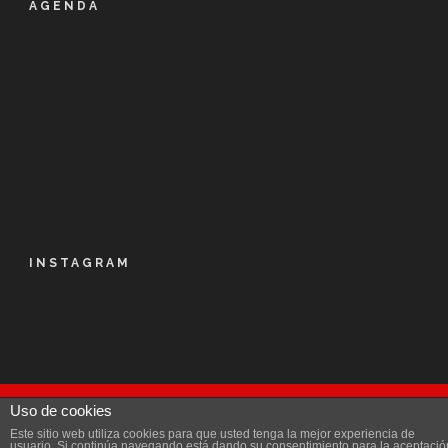
AGENDA
INSTAGRAM
Uso de cookies
© Kalapie 2016
Este sitio web utiliza cookies para que usted tenga la mejor experiencia de
Aviso Legal
|
Política de privacidad
|
Licencia
|
usuario. Si continúa navegando está dando su consentimiento para la aceptació