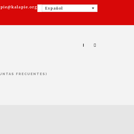
apie@kalapie.org
Español
|
GUNTAS FRECUENTES)