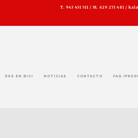
T. 943 451 511 / M. 629 271 481 /
kal
DSS EN BICI
NOTICIAS
CONTACTO
FAQ (PRE