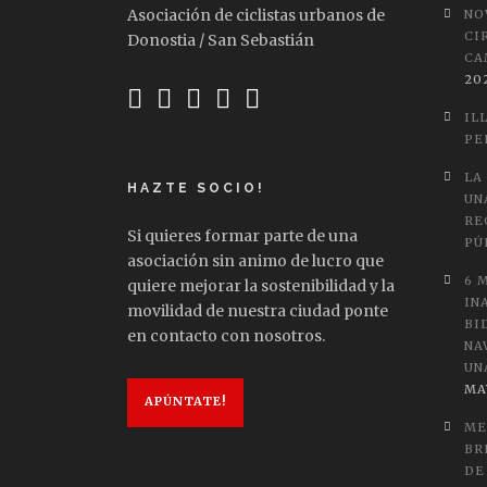
Asociación de ciclistas urbanos de
NO
CI
Donostia / San Sebastián
CA
20
IL
PE
LA
HAZTE SOCIO!
UN
RE
Si quieres formar parte de una
PÚ
asociación sin animo de lucro que
6 
quiere mejorar la sostenibilidad y la
IN
movilidad de nuestra ciudad ponte
BI
en contacto con nosotros.
NA
UN
MA
APÚNTATE!
ME
BR
DE