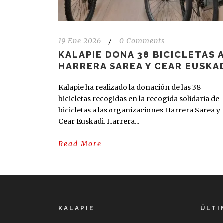
19 Ene 2026
/
0 Comments
KALAPIE DONA 38 BICICLETAS 
HARRERA SAREA Y CEAR EUSKA
Kalapie ha realizado la donación de las 38
bicicletas recogidas en la recogida solidaria de
bicicletas a las organizaciones Harrera Sarea y
Cear Euskadi. Harrera...
Read More
KALAPIE
ÚLTI