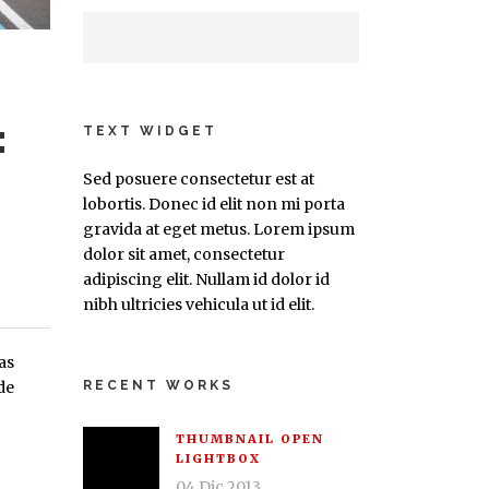
:
TEXT WIDGET
Sed posuere consectetur est at
lobortis. Donec id elit non mi porta
gravida at eget metus. Lorem ipsum
dolor sit amet, consectetur
adipiscing elit. Nullam id dolor id
nibh ultricies vehicula ut id elit.
as
de
RECENT WORKS
THUMBNAIL OPEN
LIGHTBOX
04 Dic 2013