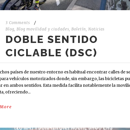
3 Comments
/
Blog
,
Blog movilidad y ciudades
,
Boletín
,
Noticias
DOBLE SENTIDO
CICLABLE (DSC)
hos países de nuestro entorno es habitual encontrar calles de s
para vehículos motorizados donde, sin embargo, las bicicletas p
ar en ambos sentidos. Esta medida facilita notablemente la movil
ta, ofreciendo...
 More