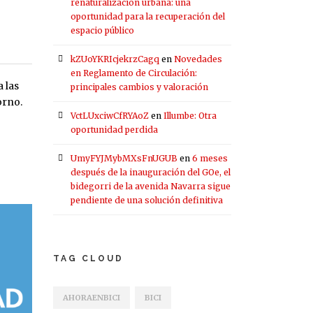
renaturalización urbana: una
oportunidad para la recuperación del
?
espacio público
kZUoYKRIcjekrzCagq
en
Novedades
en Reglamento de Circulación:
 las
principales cambios y valoración
orno.
VctLUxciwCfRYAoZ
en
Illumbe: Otra
oportunidad perdida
UmyFYJMybMXsFnUGUB
en
6 meses
después de la inauguración del GOe, el
bidegorri de la avenida Navarra sigue
pendiente de una solución definitiva
TAG CLOUD
AHORAENBICI
BICI