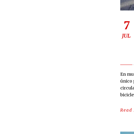
7
JUL
En muc
único 
circul
bicicle
Read