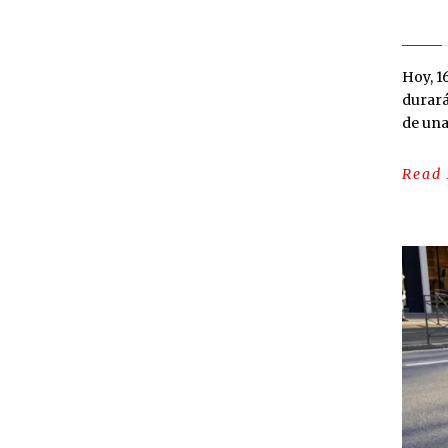
Hoy, 1
durará
de una
Read