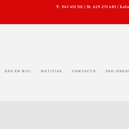
T. 943 451 511 / M. 629 271 481 /
kal
DSS EN BICI
NOTICIAS
CONTACTO
FAQ (PRE