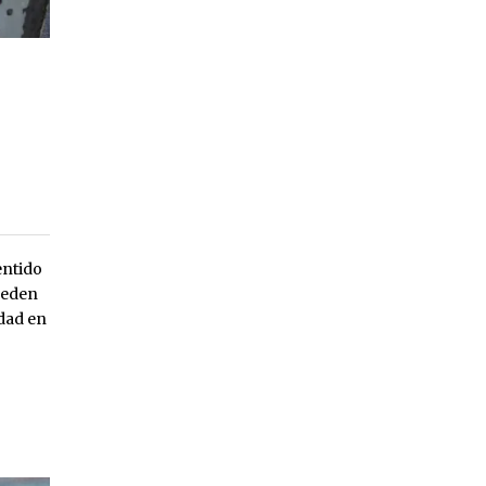
entido
ueden
idad en