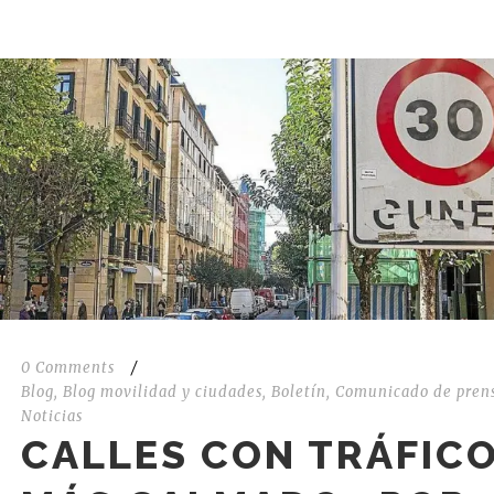
0 Comments
/
Blog
,
Blog movilidad y ciudades
,
Boletín
,
Comunicado de pren
Noticias
CALLES CON TRÁFIC