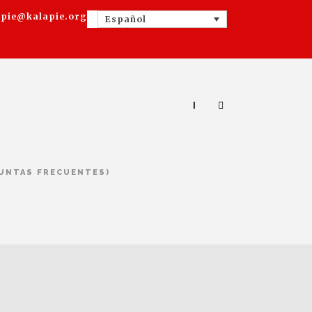
apie@kalapie.org
Español
|
GUNTAS FRECUENTES)