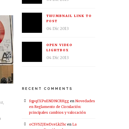
THUMBNAIL LINK TO
POST
04 Dic 2013
OPEN VIDEO
LIGHTBOX
04 Dic 2013
RECENT COMMENTS
fqpqfXPuENDNCRHgg
en
Novedades
sa
,
en Reglamento de Circulación:
principales cambios y valoración
O
oCSVSZJEwDceLkZhc
en
La