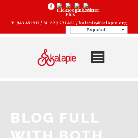
T. 943 451 511 / M. 629 271 481 /
kalapie@kalapie.org
Español
BLOG FULL
WITH BOTH