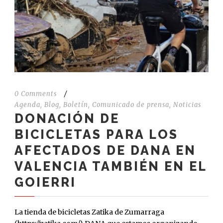
0 Comments
/
Agenda
,
Blog
,
Boletín
,
Comunicado de prensa
,
Noticias
DONACIÓN DE
BICICLETAS PARA LOS
AFECTADOS DE DANA EN
VALENCIA TAMBIÉN EN EL
GOIERRI
La tienda de bicicletas Zatika de Zumarraga