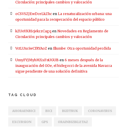
Circulación: principales cambios y valoración
oCSVSZJEwDceLkZhc
en
La renaturalización urbana: una
oportunidad para la recuperación del espacio público
kZUoYKRIcjekrzCagq
en
Novedades en Reglamento de
Circulación: principales cambios y valoración
VctLUxciwCfRYAoZ
en
Illumbe: Otra oportunidad perdida
UmyFYJMybMXsFnUGUB
en
6 meses después de la
inauguración del GOe, el bidegorri de la avenida Navarra
sigue pendiente de una solución definitiva
TAG CLOUD
AHORAENBICI
BICI
BIZITRUK
CORONAVIRUS
EXCURSION
GPS
ORAINBIZIKLETAZ