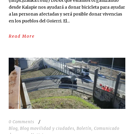
(https://zatika.com/) DANA que estamos organizando
desde Kalapie nos ayudará a donar bicicleta para ayudar
a las personas afectadas y será posible donar vivencias
en los pueblos del Goierri. El...
Read More
0 Comments
/
Blog
,
Blog movilidad y ciudades
,
Boletín
,
Comunicado