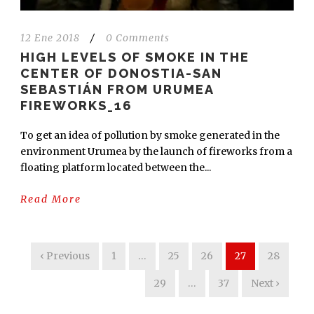
12 Ene 2018
/
0 Comments
HIGH LEVELS OF SMOKE IN THE
CENTER OF DONOSTIA-SAN
SEBASTIÁN FROM URUMEA
FIREWORKS_16
To get an idea of pollution by smoke generated in the
environment Urumea by the launch of fireworks from a
floating platform located between the...
Read More
‹ Previous
1
…
25
26
27
28
29
…
37
Next ›