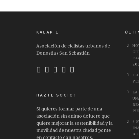
KALAPIE
ÚLTI
Asociación de ciclistas urbanos de
NO
CI
Donostia / San Sebastián
CA
20
IL
PE
LA
HAZTE SOCIO!
UN
RE
Si quieres formar parte de una
PÚ
asociación sin animo de lucro que
6 
quiere mejorar la sostenibilidad y la
IN
movilidad de nuestra ciudad ponte
BI
en contacto con nosotros.