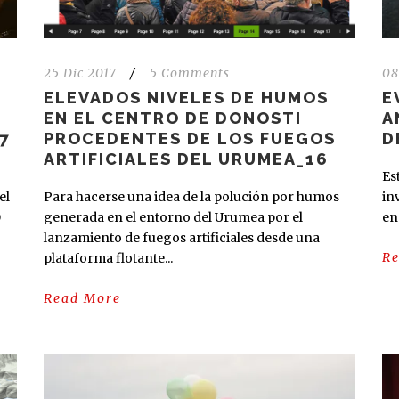
25 Dic 2017
/
5 Comments
08
ELEVADOS NIVELES DE HUMOS
E
EN EL CENTRO DE DONOSTI
A
7
PROCEDENTES DE LOS FUEGOS
D
ARTIFICIALES DEL URUMEA_16
Es
el
Para hacerse una idea de la polución por humos
in
0
generada en el entorno del Urumea por el
en
lanzamiento de fuegos artificiales desde una
R
plataforma flotante...
Read More