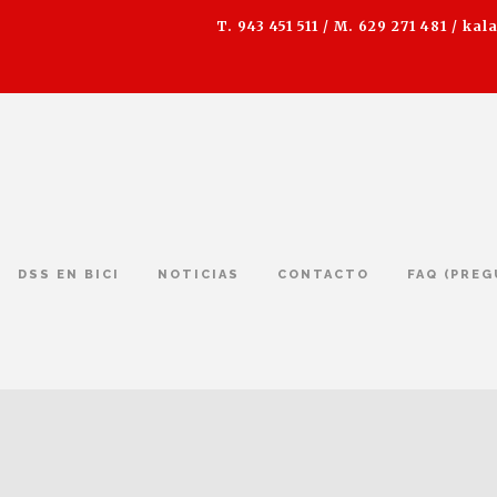
T. 943 451 511 / M. 629 271 481 /
kal
DSS EN BICI
NOTICIAS
CONTACTO
FAQ (PRE