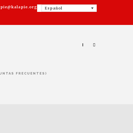
apie@kalapie.org
Español
|
GUNTAS FRECUENTES)