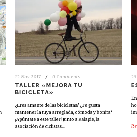
12 Nov 2017
/
0 Comments
25
TALLER «MEJORA TU
E
BICICLETA»
En
¿Eres amante de las bicicletas? ¿Te gusta
ho
n
mantener la tuya arreglada, cómoda y bonita?
in
¡Apúntate a este taller! Junto a Kalapie, la
R
asociación de ciclistas...