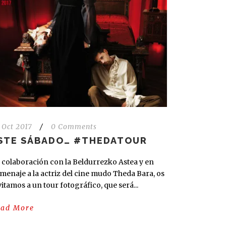
 Oct 2017
/
0 Comments
STE SÁBADO… #THEDATOUR
 colaboración con la Beldurrezko Astea y en
menaje a la actriz del cine mudo Theda Bara, os
vitamos a un tour fotográfico, que será...
ead More