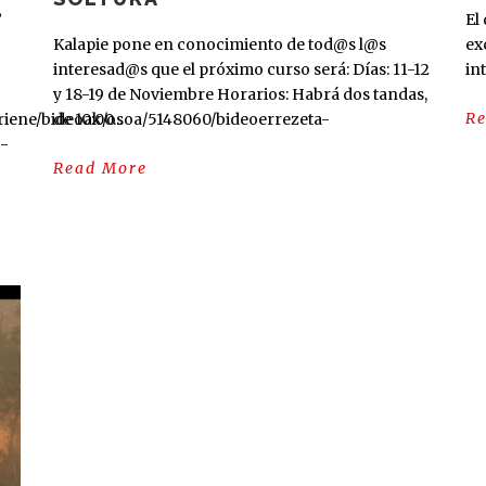
’
El
Kalapie pone en conocimiento de tod@s l@s
ex
interesad@s que el próximo curso será: Días: 11-12
in
y 18-19 de Noviembre Horarios: Habrá dos tandas,
R
oriene/bideoak/osoa/5148060/bideoerrezeta-
de 10:00...
e-
Read More