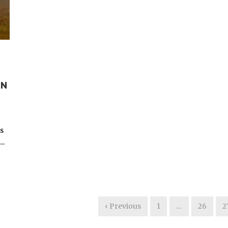
ÓN
s
..
‹ Previous
1
…
26
2