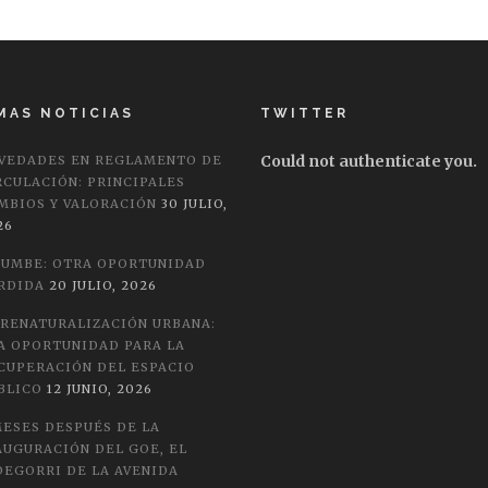
MAS NOTICIAS
TWITTER
Could not authenticate you.
VEDADES EN REGLAMENTO DE
RCULACIÓN: PRINCIPALES
MBIOS Y VALORACIÓN
30 JULIO,
26
LUMBE: OTRA OPORTUNIDAD
RDIDA
20 JULIO, 2026
 RENATURALIZACIÓN URBANA:
A OPORTUNIDAD PARA LA
CUPERACIÓN DEL ESPACIO
BLICO
12 JUNIO, 2026
MESES DESPUÉS DE LA
AUGURACIÓN DEL GOE, EL
DEGORRI DE LA AVENIDA