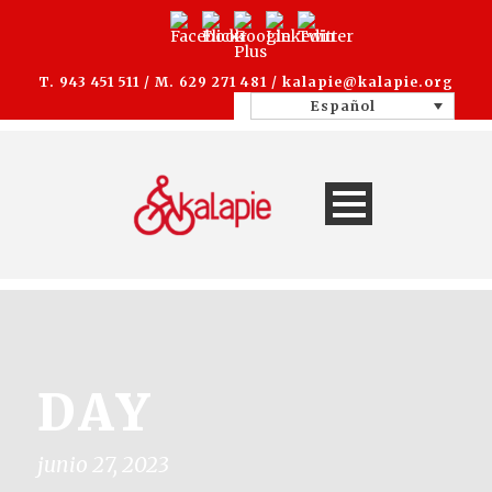
T. 943 451 511 / M. 629 271 481 /
kalapie@kalapie.org
Español
DAY
junio 27, 2023