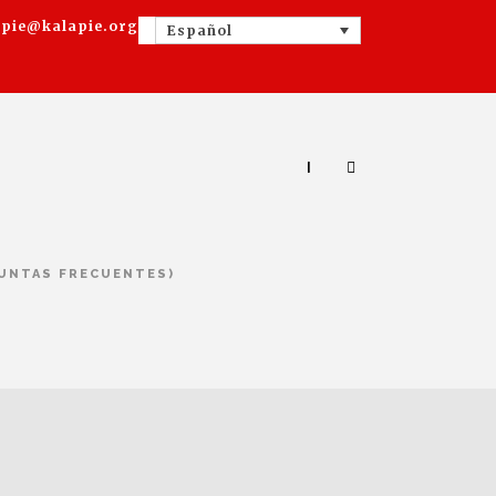
apie@kalapie.org
Español
|
GUNTAS FRECUENTES)