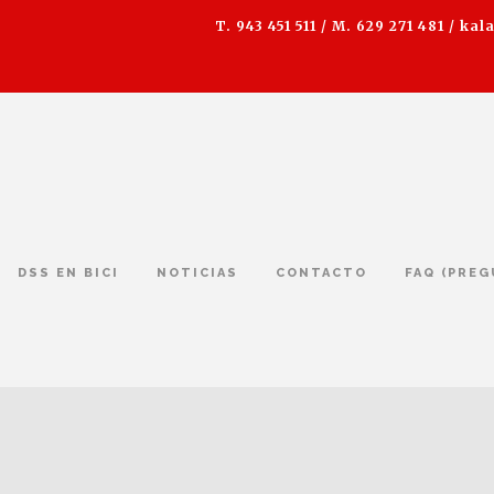
T. 943 451 511 / M. 629 271 481 /
kal
DSS EN BICI
NOTICIAS
CONTACTO
FAQ (PRE