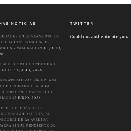
MAS NOTICIAS
TWITTER
Could not authenticate you.
VEDADES EN REGLAMENTO DE
RCULACIÓN: PRINCIPALES
MBIOS Y VALORACIÓN
30 JULIO,
26
LUMBE: OTRA OPORTUNIDAD
RDIDA
20 JULIO, 2026
 RENATURALIZACIÓN URBANA:
A OPORTUNIDAD PARA LA
CUPERACIÓN DEL ESPACIO
BLICO
12 JUNIO, 2026
MESES DESPUÉS DE LA
AUGURACIÓN DEL GOE, EL
DEGORRI DE LA AVENIDA
VARRA SIGUE PENDIENTE DE