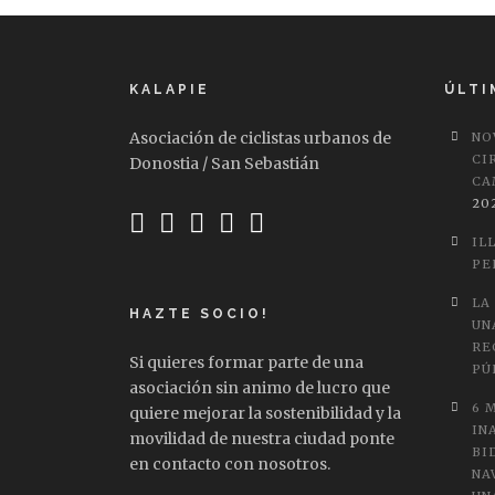
KALAPIE
ÚLTI
Asociación de ciclistas urbanos de
NO
CI
Donostia / San Sebastián
CA
20
IL
PE
LA
HAZTE SOCIO!
UN
RE
Si quieres formar parte de una
PÚ
asociación sin animo de lucro que
6 
quiere mejorar la sostenibilidad y la
IN
movilidad de nuestra ciudad ponte
BI
en contacto con nosotros.
NA