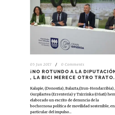
05 Jun 2017
/
0 Comments
¡NO ROTUNDO A LA DIPUTACIÓ
, LA BICI MERECE OTRO TRATO.
Kalapie, (Donostia), Balazta,(Irun-Hondarribia),
Gurpilartea (Errenteria) y Txirrinka (Oñati) he
elaborado un escrito de denuncia de la
bochornosa política de movilidad sostenible, en
particular del impulso...