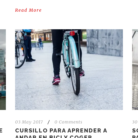
Read More
03 May 2017
/
0 Comments
30
E
CURSILLO PARA APRENDER A
S
ANDAR EN BICI Y COGER
P