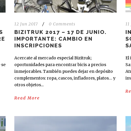
12 Jun 2017
/
0 Comments
11
S
BIZITRUK 2017 – 17 DE JUNIO.
I
RE
IMPORTANTE: CAMBIO EN
S
INSCRIPCIONES
S
Acercate al mercado especial Bizitruk;
El
 se
oportunidades para encontrar bicis a precios
Sa
inmejorables. También puedes dejar en depósito
At
complementos: ropa, cascos, infladores, platos… y
in
otros objetos...
R
Read More