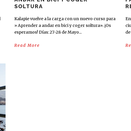
SOLTURA
R
d
Kalapie vuelve a la carga con un nuevo curso para
En
» Aprender a andar en bici y coger soltura». ¡Os
ci
esperamos! Días: 27-28 de Mayo...
de
Read More
R