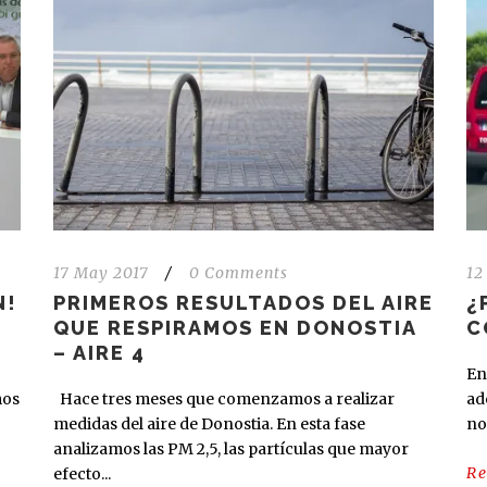
17 May 2017
/
0 Comments
12
N!
PRIMEROS RESULTADOS DEL AIRE
¿
QUE RESPIRAMOS EN DONOSTIA
C
– AIRE 4
En
mos
Hace tres meses que comenzamos a realizar
ad
medidas del aire de Donostia. En esta fase
no
analizamos las PM 2,5, las partículas que mayor
R
efecto...