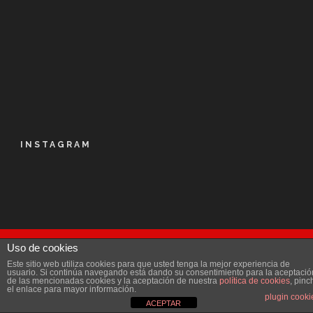
INSTAGRAM
Uso de cookies
© Kalapie 2016
Este sitio web utiliza cookies para que usted tenga la mejor experiencia de
Aviso Legal
|
Política de privacidad
|
Licencia
|
usuario. Si continúa navegando está dando su consentimiento para la aceptació
de las mencionadas cookies y la aceptación de nuestra
política de cookies
, pinc
Accesibilidad
el enlace para mayor información.
plugin cooki
ACEPTAR