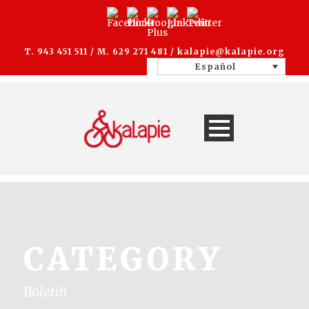
T. 943 451 511 / M. 629 271 481 /
kalapie@kalapie.org
Español
CATEGORY
Boletín