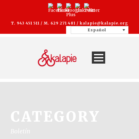
T. 943 451 511 / M. 629 271 481 /
kalapie@kalapie.org
Español
CATEGORY
Boletín