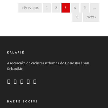
‹ Previous
1
2
3
4
5
…
31
Next ›
KALAPIE
Asociación de ciclistas urbanos de Donostia / San
Sebastián
HAZTE SOCIO!