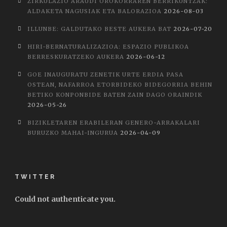
ZIRKULAZIO ARAUDI OROKORRAREN BERRIKUNTZAK:
ALDAKETA NAGUSIAK ETA BALORAZIOA
2026-08-03
ILLUNBE: GALDUTAKO BESTE AUKERA BAT
2026-07-20
HIRI-BERNATURALIZAZIOA: ESPAZIO PUBLIKOA
BERRESKURATZEKO AUKERA
2026-06-12
GOE INAUGURATU ZENETIK URTE ERDIA PASA
OSTEAN, NAFARROA ETORBIDEKO BIDEGORRIA BEHIN
BETIKO KONPONBIDE BATEN ZAIN DAGO ORAINDIK
2026-05-26
BIZIKLETAREN ERABILERAN GENERO-ARRAKALARI
BURUZKO MAHAI-INGURUA
2026-04-09
TWITTER
Could not authenticate you.