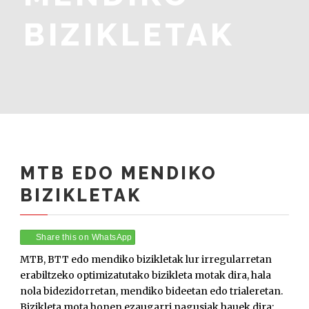
BIZIKLETAK
MTB EDO MENDIKO
BIZIKLETAK
Share this on WhatsApp
MTB, BTT edo mendiko bizikletak lur irregularretan
erabiltzeko optimizatutako bizikleta motak dira, hala
nola bidezidorretan, mendiko bideetan edo trialeretan.
Bizikleta mota honen ezaugarri nagusiak hauek dira: