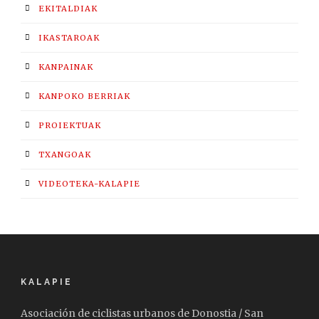
EKITALDIAK
IKASTAROAK
KANPAINAK
KANPOKO BERRIAK
PROIEKTUAK
TXANGOAK
VIDEOTEKA-KALAPIE
KALAPIE
Asociación de ciclistas urbanos de Donostia / San