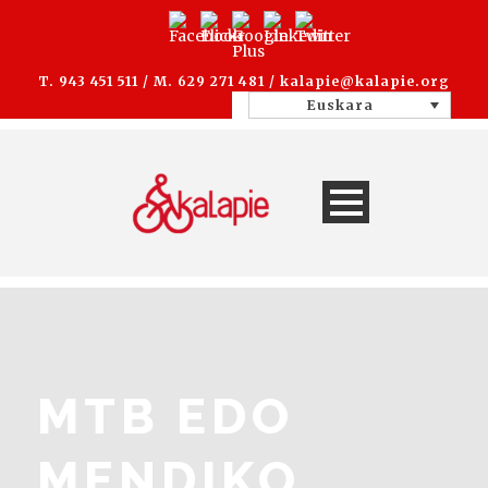
T. 943 451 511 / M. 629 271 481 /
kalapie@kalapie.org
Euskara
MTB EDO
MENDIKO