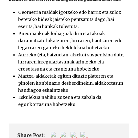
Geometria maldak igotzeko edo harriz eta zuloz
betetako bideak jaisteko pentsatuta dago, bai
eserita, bai hankak tolestuta.
Pneumatikoak lodiagoak dira eta takoak
daramatzate lokatzaren, lurraren, hautsaren edo
legarraren gaineko heldulekua hobetzeko.
Aurreko (eta, batzuetan, atzeko) suspentsioa dute,
lurraren irregulartasunak arintzeko eta
erosotasuna eta erantzuna hobetzeko
Martxa-aldaketak egiten dituzte plateren eta
pinoien konbinazio desberdinekin, aldakortasun
handiagoa eskaintzeko
Eskulekua nahiko zuzena eta zabala da,
egonkortasuna hobetzeko
Share Post: