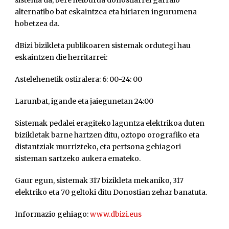
alternatibo bat eskaintzea eta hiriaren ingurumena
hobetzea da.
dBizi bizikleta publikoaren sistemak ordutegi hau
eskaintzen die herritarrei:
Astelehenetik ostiralera: 6: 00-24: 00
Larunbat, igande eta jaiegunetan 24:00
Sistemak pedalei eragiteko laguntza elektrikoa duten
bizikletak barne hartzen ditu, oztopo orografiko eta
distantziak murrizteko, eta pertsona gehiagori
sisteman sartzeko aukera emateko.
Gaur egun, sistemak 317 bizikleta mekaniko, 317
elektriko eta 70 geltoki ditu Donostian zehar banatuta.
Informazio gehiago:
www.dbizi.eus