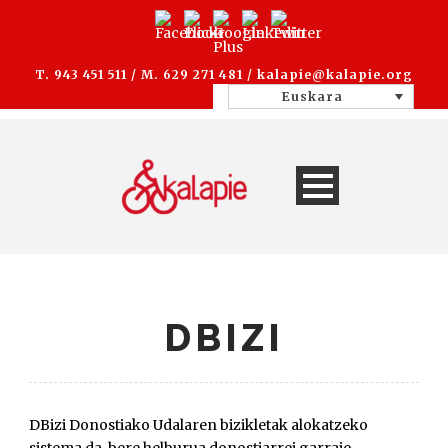
T. 943 451 511 / M. 629 271 481 /
kalapie@kalapie.org
Euskara
DBIZI
DBizi Donostiako Udalaren bizikletak alokatzeko
sistema da, bere helburua donostiarrei garraio