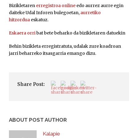
Bizikletaren
erregistroa online
edo aurrez aurre egin
daiteke Udal Inforen bulegoetan,
aurretiko
hitzordua
eskatuz.
Eskaera orri
bat bete beharko da bizikletaren datuekin
Behin bizikleta erregistratuta, udalak zure koadroan
jarri beharreko itsasgarria emango dizu.
Share Post:
ABOUT POST AUTHOR
Kalapie