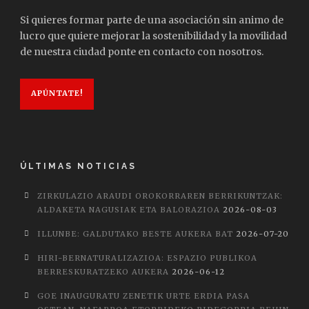
Si quieres formar parte de una asociación sin animo de
lucro que quiere mejorar la sostenibilidad y la movilidad
de nuestra ciudad ponte en contacto con nosotros.
APÚNTATE!
ÚLTIMAS NOTICIAS
ZIRKULAZIO ARAUDI OROKORRAREN BERRIKUNTZAK:
ALDAKETA NAGUSIAK ETA BALORAZIOA
2026-08-03
ILLUNBE: GALDUTAKO BESTE AUKERA BAT
2026-07-20
HIRI-BERNATURALIZAZIOA: ESPAZIO PUBLIKOA
BERRESKURATZEKO AUKERA
2026-06-12
GOE INAUGURATU ZENETIK URTE ERDIA PASA