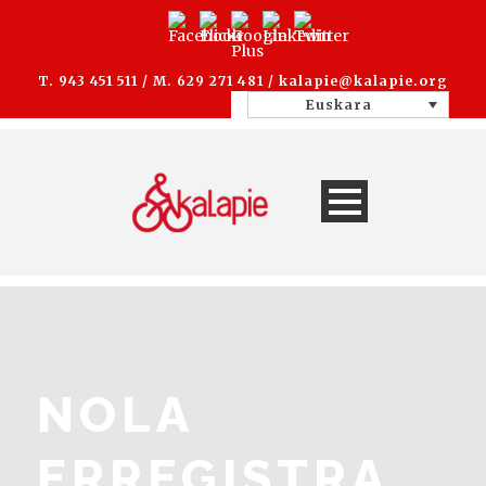
T. 943 451 511 / M. 629 271 481 /
kalapie@kalapie.org
Euskara
NOLA
ERREGISTRA