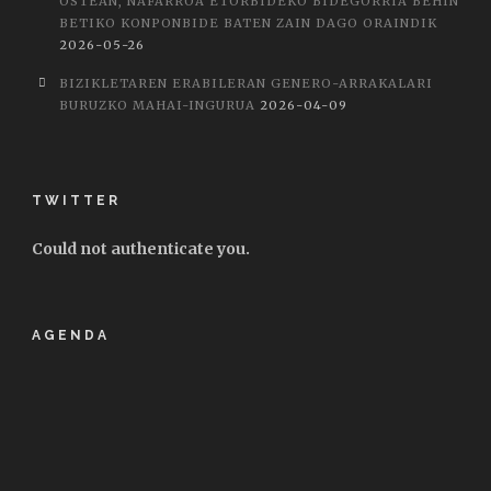
OSTEAN, NAFARROA ETORBIDEKO BIDEGORRIA BEHIN
BETIKO KONPONBIDE BATEN ZAIN DAGO ORAINDIK
2026-05-26
BIZIKLETAREN ERABILERAN GENERO-ARRAKALARI
BURUZKO MAHAI-INGURUA
2026-04-09
TWITTER
Could not authenticate you.
AGENDA