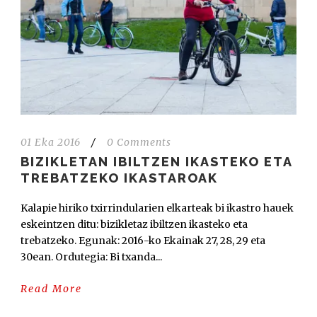
01 Eka 2016
/
0 Comments
BIZIKLETAN IBILTZEN IKASTEKO ETA
TREBATZEKO IKASTAROAK
Kalapie hiriko txirrindularien elkarteak bi ikastro hauek
eskeintzen ditu: bizikletaz ibiltzen ikasteko eta
trebatzeko. Egunak: 2016-ko Ekainak 27, 28, 29 eta
30ean. Ordutegia: Bi txanda...
Read More