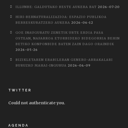
ILLUNBE: GALDUTAKO BESTE AUKERA BAT
2026-07-20
HIRI-BERNATURALIZAZIOA: ESPAZIO PUBLIKOA
BERRESKURATZEKO AUKERA
2026-06-12
GOE INAUGURATU ZENETIK URTE ERDIA PASA
OSTEAN, NAFARROA ETORBIDEKO BIDEGORRIA BEHIN
BETIKO KONPONBIDE BATEN ZAIN DAGO ORAINDIK
2026-05-26
BIZIKLETAREN ERABILERAN GENERO-ARRAKALARI
BURUZKO MAHAI-INGURUA
2026-04-09
TWITTER
Could not authenticate you.
AGENDA