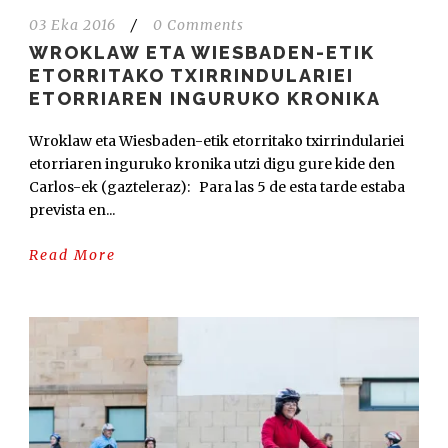
03 Eka 2016
/
0 Comments
WROKLAW ETA WIESBADEN-ETIK
ETORRITAKO TXIRRINDULARIEI
ETORRIAREN INGURUKO KRONIKA
Wroklaw eta Wiesbaden-etik etorritako txirrindulariei
etorriaren inguruko kronika utzi digu gure kide den
Carlos-ek (gazteleraz): Para las 5 de esta tarde estaba
prevista en...
Read More