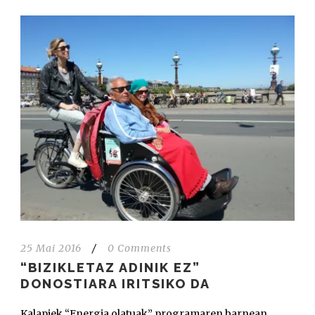
25 Mai 2016
/
0 Comments
“BIZIKLETAZ ADINIK EZ”
DONOSTIARA IRITSIKO DA
Kalapiek “Energia olatuak” programaren barnean,