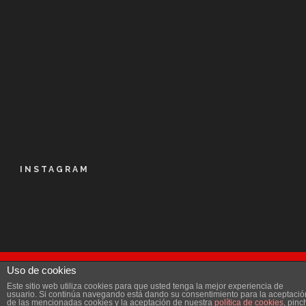
INSTAGRAM
Uso de cookies
© Kalapie 2016
Este sitio web utiliza cookies para que usted tenga la mejor experiencia de
Aviso Legal
|
Política de privacidad
|
Licencia
|
usuario. Si continúa navegando está dando su consentimiento para la aceptació
de las mencionadas cookies y la aceptación de nuestra
política de cookies
, pinc