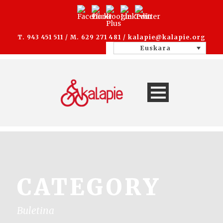
T. 943 451 511 / M. 629 271 481 /
kalapie@kalapie.org
Euskara
CATEGORY
Buletina