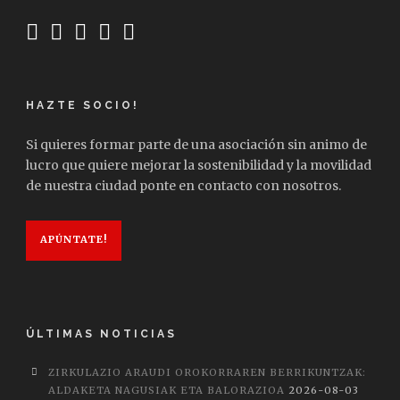
HAZTE SOCIO!
Si quieres formar parte de una asociación sin animo de
lucro que quiere mejorar la sostenibilidad y la movilidad
de nuestra ciudad ponte en contacto con nosotros.
APÚNTATE!
ÚLTIMAS NOTICIAS
ZIRKULAZIO ARAUDI OROKORRAREN BERRIKUNTZAK:
ALDAKETA NAGUSIAK ETA BALORAZIOA
2026-08-03