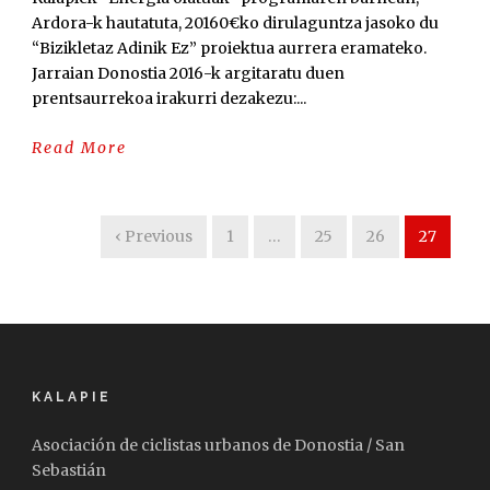
Ardora-k hautatuta, 20160€ko dirulaguntza jasoko du
“Bizikletaz Adinik Ez” proiektua aurrera eramateko.
Jarraian Donostia 2016-k argitaratu duen
prentsaurrekoa irakurri dezakezu:...
Read More
‹ Previous
1
…
25
26
27
KALAPIE
Asociación de ciclistas urbanos de Donostia / San
Sebastián