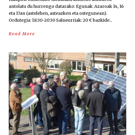
antolatu du hurrengo datarako: Egunak: Azaroak 14, 16
eta 17an (astelehen, asteazken eta ostegunean).
Ordutegia: 18:30-20:30 Salneurriak: 20 € bazkide...
Read More