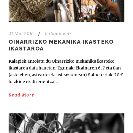
21 Mai 2016
/
0 Comments
OINARRIZKO MEKANIKA IKASTEKO
IKASTAROA
Kalapiek antolatu du Oinarrizko mekanika ikasteko
ikastaroa data hauetan: Egunak: Ekainaren 6, 7 eta 8an
(astelehen, astearte eta asteazkenean) Salneurriak: 20 €
bazkide ez direnentzat....
Read More