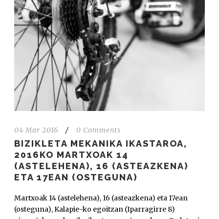
04 Mar 2016
/
0 Comments
BIZIKLETA MEKANIKA IKASTAROA,
2016KO MARTXOAK 14
(ASTELEHENA), 16 (ASTEAZKENA)
ETA 17EAN (OSTEGUNA)
Martxoak 14 (astelehena), 16 (asteazkena) eta 17ean
(osteguna), Kalapie-ko egoitzan (Iparragirre 8)