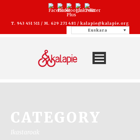
T. 943 451 511 / M. 629 271 481 /
kalapie@kalapie.org
Euskara
CATEGORY
Ikastaroak