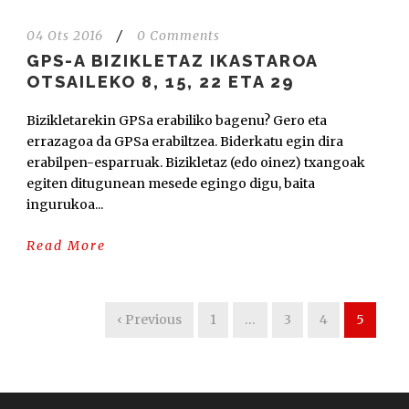
04 Ots 2016
/
0 Comments
GPS-A BIZIKLETAZ IKASTAROA
OTSAILEKO 8, 15, 22 ETA 29
Bizikletarekin GPSa erabiliko bagenu? Gero eta
errazagoa da GPSa erabiltzea. Biderkatu egin dira
erabilpen-esparruak. Bizikletaz (edo oinez) txangoak
egiten ditugunean mesede egingo digu, baita
ingurukoa...
Read More
‹ Previous
1
…
3
4
5