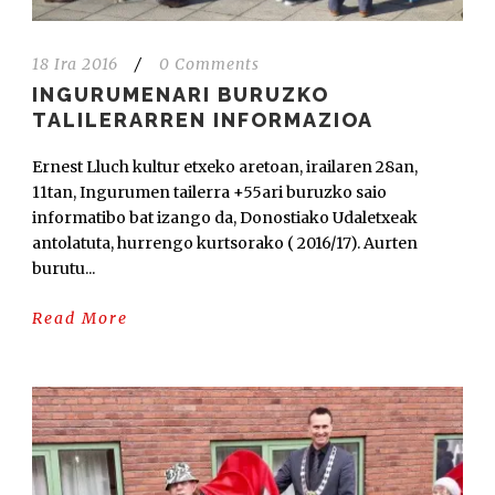
18 Ira 2016
/
0 Comments
INGURUMENARI BURUZKO
TALILERARREN INFORMAZIOA
Ernest Lluch kultur etxeko aretoan, irailaren 28an,
11tan, Ingurumen tailerra +55ari buruzko saio
informatibo bat izango da, Donostiako Udaletxeak
antolatuta, hurrengo kurtsorako ( 2016/17). Aurten
burutu...
Read More