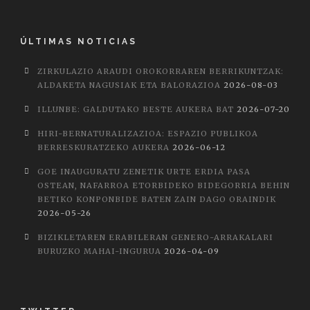
ÚLTIMAS NOTICIAS
ZIRKULAZIO ARAUDI OROKORRAREN BERRIKUNTZAK:
ALDAKETA NAGUSIAK ETA BALORAZIOA
2026-08-03
ILLUNBE: GALDUTAKO BESTE AUKERA BAT
2026-07-20
HIRI-BERNATURALIZAZIOA: ESPAZIO PUBLIKOA
BERRESKURATZEKO AUKERA
2026-06-12
GOE INAUGURATU ZENETIK URTE ERDIA PASA
OSTEAN, NAFARROA ETORBIDEKO BIDEGORRIA BEHIN
BETIKO KONPONBIDE BATEN ZAIN DAGO ORAINDIK
2026-05-26
BIZIKLETAREN ERABILERAN GENERO-ARRAKALARI
BURUZKO MAHAI-INGURUA
2026-04-09