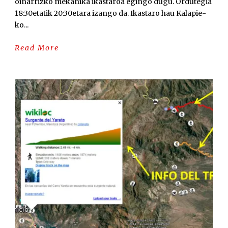
oinarrizko mekanika ikastaroa egingo dugu. Ordutegia
18:30etatik 20:30etara izango da. Ikastaro hau Kalapie-
ko...
Read More