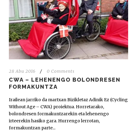
28 Abu 2016
/
0 Comments
CWA – LEHENENGO BOLONDRESEN
FORMAKUNTZA
Irailean jarriko da martxan Bizikletaz Adinik Ez (Cycling
Without Age – CWA) proiektua. Horretarako,
bolondresen formakuntzarekin eta lehenengo
irteerekin hasiko gara. Hurrengo lerrotan,
formakuntzan parte...