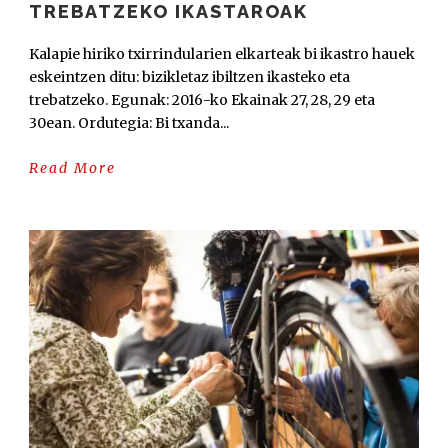
TREBATZEKO IKASTAROAK
Kalapie hiriko txirrindularien elkarteak bi ikastro hauek
eskeintzen ditu: bizikletaz ibiltzen ikasteko eta
trebatzeko. Egunak: 2016-ko Ekainak 27, 28, 29 eta
30ean. Ordutegia: Bi txanda...
Read More