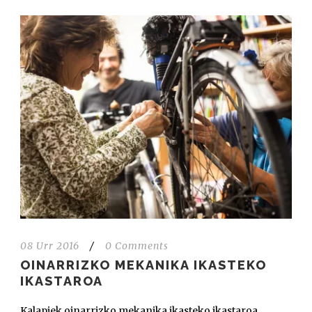
08 Urr 2016
/
0 Comments
OINARRIZKO MEKANIKA IKASTEKO
IKASTAROA
Kalapiek oinarrizko mekanika ikasteko ikastaroa