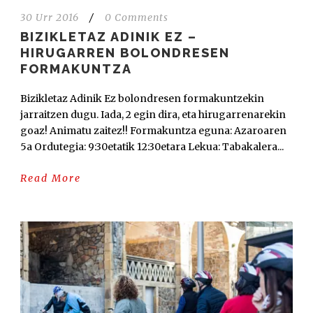
30 Urr 2016
/
0 Comments
BIZIKLETAZ ADINIK EZ –
HIRUGARREN BOLONDRESEN
FORMAKUNTZA
Bizikletaz Adinik Ez bolondresen formakuntzekin
jarraitzen dugu. Iada, 2 egin dira, eta hirugarrenarekin
goaz! Animatu zaitez!! Formakuntza eguna: Azaroaren
5a Ordutegia: 9:30etatik 12:30etara Lekua: Tabakalera...
Read More