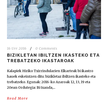
16 Urr 2016
/
0 Comments
BIZIKLETAN IBILTZEN IKASTEKO ETA
TREBATZEKO IKASTAROAK
Kalapiek Hiriko Txirrindularien Elkarteak bi ikastro
hauek eskeintzen ditu: bizikletaz ibiltzen ikasteko eta
trebatzeko. Egunak: 2016-ko Azaroak 12, 13, 19 eta
20ean Ordutegia: Bi txanda,...
Read More