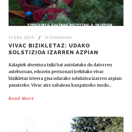
13 Eka 2025
/
0 Comments
VIVAC BIZIKLETAZ: UDAKO
SOLSTIZIOA IZARREN AZPIAN
Kalapiek abentura txiki bat antolatuko du datorren
asteburuan, edozein pertsonari irekitako vivac
bizikletaz irteera gisa udarako solstizioa izarren azpian
pasatzeko. Vivac aire zabalean kanpatzeko modu...
Read More