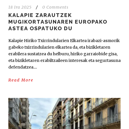
18 Ira 2025
/
0 Comments
KALAPIE ZARAUTZEK
MUGIKORTASUNAREN EUROPAKO
ASTEA OSPATUKO DU
Kalapie Hiriko Txirrindularien Elkartea irabazi-asmorik
gabeko txirrindularien elkartea da, eta bizikletaren
erabilera sustatzea du helburu, hiriko garraiobide gisa,
eta bizikletaren erabiltzaileen interesak eta segurtasuna
defendatzea....
Read More