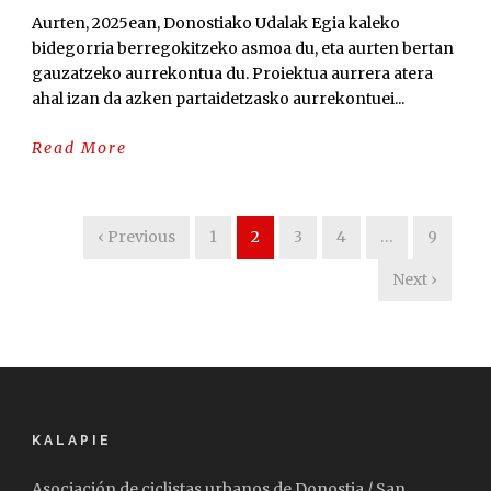
Aurten, 2025ean, Donostiako Udalak Egia kaleko
bidegorria berregokitzeko asmoa du, eta aurten bertan
gauzatzeko aurrekontua du. Proiektua aurrera atera
ahal izan da azken partaidetzasko aurrekontuei...
Read More
‹ Previous
1
2
3
4
…
9
Next ›
KALAPIE
Asociación de ciclistas urbanos de Donostia / San