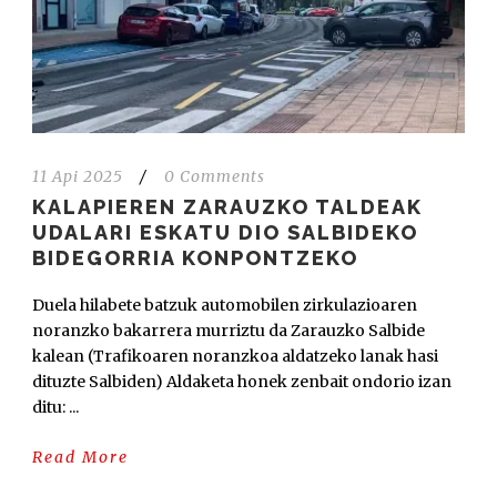
11 Api 2025
/
0 Comments
KALAPIEREN ZARAUZKO TALDEAK
UDALARI ESKATU DIO SALBIDEKO
BIDEGORRIA KONPONTZEKO
Duela hilabete batzuk automobilen zirkulazioaren
noranzko bakarrera murriztu da Zarauzko Salbide
kalean (Trafikoaren noranzkoa aldatzeko lanak hasi
dituzte Salbiden) Aldaketa honek zenbait ondorio izan
ditu: ...
Read More