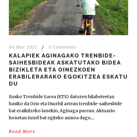
06 Mar 2025
/
0 Comments
KALAPIEK AGINAGAKO TRENBIDE-
SAIHESBIDEAK ASKATUTAKO BIDEA
BIZIKLETA ETA OINEZKOEN
ERABILERARAKO EGOKITZEA ESKATU
DU
Eusko Trenbide Sarea (ETS) datozen hilabeteetan
hasiko da Orio eta Usurbil artean trenbide-saihesbide
bat eraikitzeko lanekin, Aginaga parean. Aktuazio
honetan tunel bat egiteko asmoa dago,...
Read More