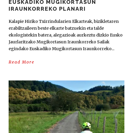
EUSKADIKO MUGIKORTASUN
IRAUNKORREKO PLANARI
Kalapie Hiriko Txirrindularien Elkarteak, bizikletaren
erabiltzaileen beste elkarte batzuekin eta talde
ekologistekin batera, alegazioak aurkeztu dizkio Eusko
Jaurlaritzako Mugikortasun Iraunkorreko Sailak
egindako Euskadiko Mugikortasun Iraunkorreko...
Read More