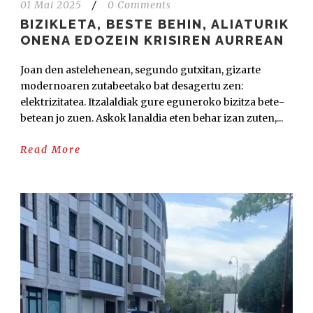
01 Mai 2025
/
0 Comments
BIZIKLETA, BESTE BEHIN, ALIATURIK
ONENA EDOZEIN KRISIREN AURREAN
Joan den astelehenean, segundo gutxitan, gizarte
modernoaren zutabeetako bat desagertu zen:
elektrizitatea. Itzalaldiak gure eguneroko bizitza bete-
betean jo zuen. Askok lanaldia eten behar izan zuten,...
Read More