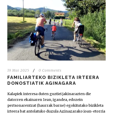
19 Mai 2025
/
0 Comments
FAMILIARTEKO BIZIKLETA IRTEERA
DONOSTIATIK AGINAGARA
Kalapiek interesa duten guztiei jakinarazten die
datorren ekainaren 1ean, igandea, edozein
pertsonarentzat (haurrak barne) egokitutako bizikleta
irteera bat antolatuko dugula Aginagarako joan-etorria