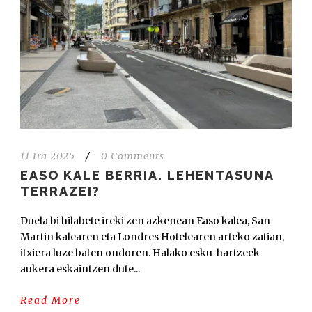
11 Ira 2025
/
0 Comments
EASO KALE BERRIA. LEHENTASUNA
TERRAZEI?
Duela bi hilabete ireki zen azkenean Easo kalea, San
Martin kalearen eta Londres Hotelearen arteko zatian,
itxiera luze baten ondoren. Halako esku-hartzeek
aukera eskaintzen dute...
Read More