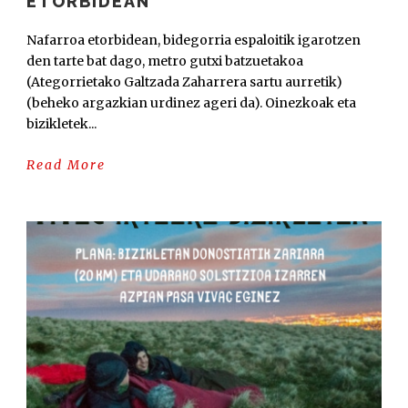
ETORBIDEAN
Nafarroa etorbidean, bidegorria espaloitik igarotzen
den tarte bat dago, metro gutxi batzuetakoa
(Ategorrietako Galtzada Zaharrera sartu aurretik)
(beheko argazkian urdinez ageri da). Oinezkoak eta
bizikletek...
Read More