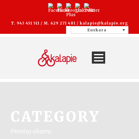
T. 943 451 511 / M. 629 271 481 /
kalapie@kalapie.org
Euskara
CATEGORY
Prentsa oharra