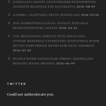
ZIRKULAZIO ARAUDI OROKORRAREN BERRIKUNTZAK:
ALDAKETA NAGUSIAK ETA BALORAZIOA
2026-08-03
ILLUNBE: GALDUTAKO BESTE AUKERA BAT
2026-07-20
HIRI-BERNATURALIZAZIOA: ESPAZIO PUBLIKOA
BERRESKURATZEKO AUKERA
2026-06-12
GOE INAUGURATU ZENETIK URTE ERDIA PASA
OSTEAN, NAFARROA ETORBIDEKO BIDEGORRIA BEHIN
BETIKO KONPONBIDE BATEN ZAIN DAGO ORAINDIK
2026-05-26
BIZIKLETAREN ERABILERAN GENERO-ARRAKALARI
BURUZKO MAHAI-INGURUA
2026-04-09
TWITTER
Could not authenticate you.