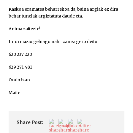
Kaskoa eramatea beharrekoa da, baina argiak ez dira
behar tunelak argiztatuta daude eta.
Anima zaitezte!
Informazio gehiago nahi izanez gero deitu
620 237 220
629 271 481
Ondo izan
Maite
Share Post: