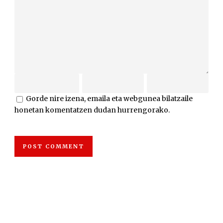
Gorde nire izena, emaila eta webgunea bilatzaile
honetan komentatzen dudan hurrengorako.