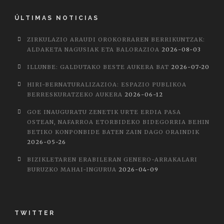
ÚLTIMAS NOTICIAS
ZIRKULAZIO ARAUDI OROKORRAREN BERRIKUNTZAK:
ALDAKETA NAGUSIAK ETA BALORAZIOA
2026-08-03
ILLUNBE: GALDUTAKO BESTE AUKERA BAT
2026-07-20
HIRI-BERNATURALIZAZIOA: ESPAZIO PUBLIKOA
BERRESKURATZEKO AUKERA
2026-06-12
GOE INAUGURATU ZENETIK URTE ERDIA PASA
OSTEAN, NAFARROA ETORBIDEKO BIDEGORRIA BEHIN
BETIKO KONPONBIDE BATEN ZAIN DAGO ORAINDIK
2026-05-26
BIZIKLETAREN ERABILERAN GENERO-ARRAKALARI
BURUZKO MAHAI-INGURUA
2026-04-09
TWITTER