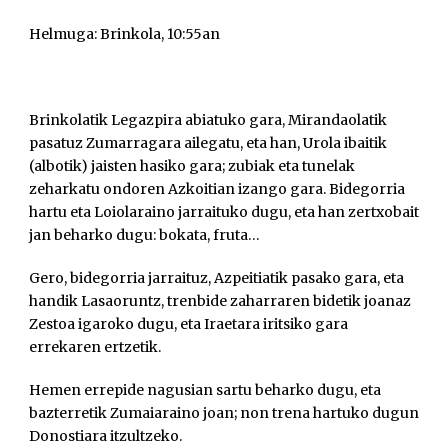
Helmuga: Brinkola, 10:55an
Brinkolatik Legazpira abiatuko gara, Mirandaolatik
pasatuz Zumarragara ailegatu, eta han, Urola ibaitik
(albotik) jaisten hasiko gara; zubiak eta tunelak
zeharkatu ondoren Azkoitian izango gara. Bidegorria
hartu eta Loiolaraino jarraituko dugu, eta han zertxobait
jan beharko dugu: bokata, fruta…
Gero, bidegorria jarraituz, Azpeitiatik pasako gara, eta
handik Lasaoruntz, trenbide zaharraren bidetik joanaz
Zestoa igaroko dugu, eta Iraetara iritsiko gara
errekaren ertzetik.
Hemen errepide nagusian sartu beharko dugu, eta
bazterretik Zumaiaraino joan; non trena hartuko dugun
Donostiara itzultzeko.