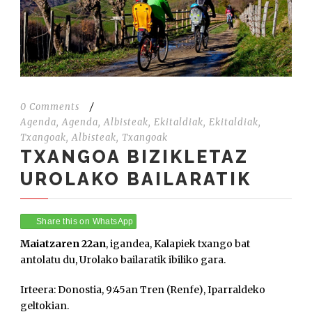
0 Comments
/
Agenda
,
Agenda
,
Albisteak
,
Ekitaldiak
,
Ekitaldiak
,
Txangoak
,
Albisteak
,
Txangoak
TXANGOA BIZIKLETAZ
UROLAKO BAILARATIK
Share this on WhatsApp
Maiatzaren 22an
, igandea, Kalapiek txango bat
antolatu du, Urolako bailaratik ibiliko gara.
Irteera: Donostia, 9:45an Tren (Renfe), Iparraldeko
geltokian.