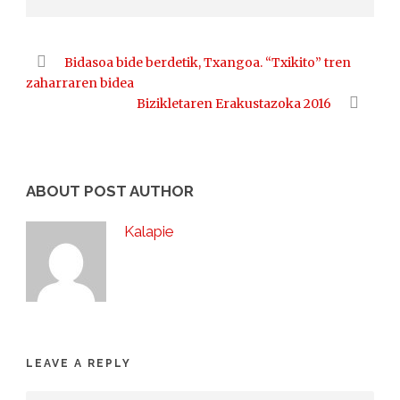
Bidasoa bide berdetik, Txangoa. “Txikito” tren
zaharraren bidea
Bizikletaren Erakustazoka 2016
ABOUT POST AUTHOR
Kalapie
LEAVE A REPLY