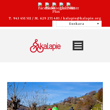
T. 943 451 511 / M. 629 271 481 /
kalapie@kalapie.org
Euskara