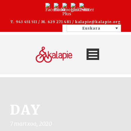
T. 943 451 511 / M. 629 271 481 /
kalapie@kalapie.org
Euskara
DAY
7 martxoa, 2020