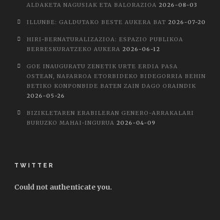
ALDAKETA NAGUSIAK ETA BALORAZIOA
2026-08-03
ILLUNBE: GALDUTAKO BESTE AUKERA BAT
2026-07-20
HIRI-BERNATURALIZAZIOA: ESPAZIO PUBLIKOA
BERRESKURATZEKO AUKERA
2026-06-12
GOE INAUGURATU ZENETIK URTE ERDIA PASA
OSTEAN, NAFARROA ETORBIDEKO BIDEGORRIA BEHIN
BETIKO KONPONBIDE BATEN ZAIN DAGO ORAINDIK
2026-05-26
BIZIKLETAREN ERABILERAN GENERO-ARRAKALARI
BURUZKO MAHAI-INGURUA
2026-04-09
TWITTER
Could not authenticate you.