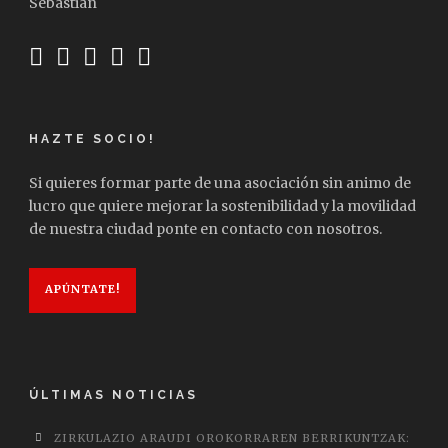
Sebastián
HAZTE SOCIO!
Si quieres formar parte de una asociación sin animo de
lucro que quiere mejorar la sostenibilidad y la movilidad
de nuestra ciudad ponte en contacto con nosotros.
APÚNTATE!
ÚLTIMAS NOTICIAS
ZIRKULAZIO ARAUDI OROKORRAREN BERRIKUNTZAK: