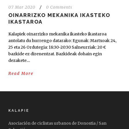
07 Mar 2020
/
0 Comments
OINARRIZKO MEKANIKA IKASTEKO
IKASTAROA
Kalapiek oinarrizko mekanika ikasteko ikastaroa
antolatu du hurrengo datarako: Egunak: Martxoak 24,
25 eta 26 Ordutegia: 18:30-20:30 Salneurriak: 20 €
bazkide ez direnentzat. Bazkideak dohain egin
dezakete....
Read More
KALAPIE
Asociación de ciclistas urbanos de Donostia / San