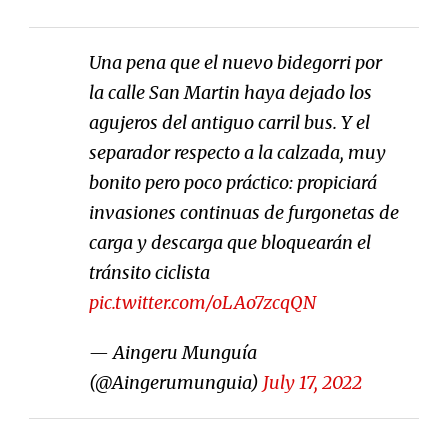
Una pena que el nuevo bidegorri por
la calle San Martin haya dejado los
agujeros del antiguo carril bus. Y el
separador respecto a la calzada, muy
bonito pero poco práctico: propiciará
invasiones continuas de furgonetas de
carga y descarga que bloquearán el
tránsito ciclista
pic.twitter.com/oLAo7zcqQN
— Aingeru Munguía
(@Aingerumunguia)
July 17, 2022