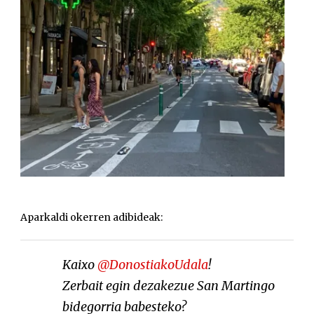
Aparkaldi okerren adibideak:
Kaixo
@DonostiakoUdala
!
Zerbait egin dezakezue San Martingo
bidegorria babesteko?