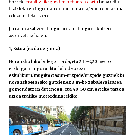
horrek,
erabiltzaile guztien beharrak asetu
behar ditu,
bizikletaren inguruan duten adina eta/edo trebetasuna
edozein delarik ere.
Jarraian azaltzen ditugu aurkitu ditugun akatsen
azterketa zehatza:
1, Estua (ez da segurua).
Noranzko biko bidegorria da, eta 2,15-2,20 metro
erabilgarri inguru ditu ibilbide osoan,
eskuliburu/mugikortasun-irizpide/irizpide guztiek bi
noranzkoetarako gutxienez 3 m-ko zabalera izatea
gomendatzen dutenean, eta 40-50 cm arteko tartea
uztea trafiko motordunarekiko.