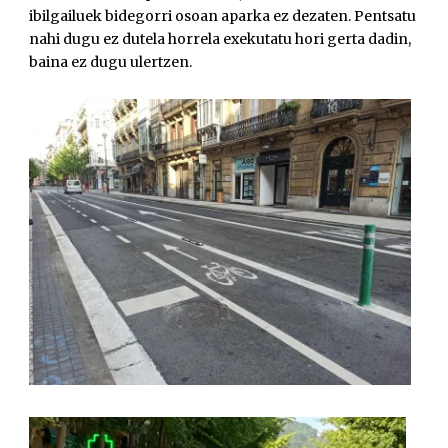
ibilgailuek bidegorri osoan aparka ez dezaten. Pentsatu
nahi dugu ez dutela horrela exekutatu hori gerta dadin,
baina ez dugu ulertzen.