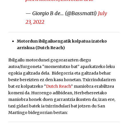
— Giorgio B de… (@Bassmatti)
July
23, 2022
Motordun ibilgailuengatik kolpatua izateko
arriskua (Dutch Reach)
Ibilgailu motordunei gogorarazten diegu
autoa/furgoneta “momentutxo bat” aparkatzeko leku
egokia galtzada dela. Bidegorria eta galtzada behar
beste bereizten ez den kasu honetan. Txirrindulariren
bat ez kolpatzeko “
Dutch Reach
” maniobra erabiltzea
komeni da. Hurrengo adibidean, Herbehereetako
maniobra honek duen garrantzia ikusten da; izan ere,
taxi gidari batek ia txirrindulari bat jotzen du San
Martingo bidegorrian bertan: