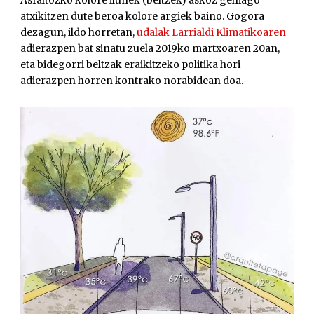
atxikitzen dute beroa kolore argiek baino. Gogora
dezagun, ildo horretan,
udalak Larrialdi Klimatikoaren
adierazpen bat sinatu zuela 2019ko martxoaren 20an,
eta bidegorri beltzak eraikitzeko politika hori
adierazpen horren kontrako norabidean doa.