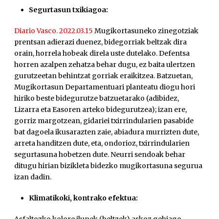
Segurtasun txikiagoa:
Diario Vasco. 2022.03.15
Mugikortasuneko zinegotziak
prentsan adierazi duenez, bidegorriak beltzak dira
orain, horrela hobeak direla uste dutelako. Defentsa
horren azalpen zehatza behar dugu, ez baita ulertzen
gurutzeetan behintzat gorriak eraikitzea. Batzuetan,
Mugikortasun Departamentuari planteatu diogu hori
hiriko beste bidegurutze batzuetarako (adibidez,
Lizarra eta Easoren arteko bidegurutzea); izan ere,
gorriz margotzean, gidariei txirrindularien pasabide
bat dagoela ikusarazten zaie, abiadura murrizten dute,
arreta handitzen dute, eta, ondorioz, txirrindularien
segurtasuna hobetzen dute. Neurri sendoak behar
ditugu hirian bizikleta bidezko mugikortasuna segurua
izan dadin.
Klimatikoki, kontrako efektua:
Asfaltozko kolore ilunek (beltzek) askoz gehiago