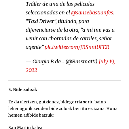
Tráiler de una de las películas
seleccionadas en el
@sansebastianfes
:
“Taxi Driver”, titulada, para
diferenciarse de la otra, “a mí me vas a
venir con chorradas de carriles, señor
agente”
pic.twitter.com/fRSnntUFER
— Giorgio B de… (@Bassmatti)
July 19,
2022
3. Bide zuloak
Ez da ulertzen, gutxienez, bidegorria sortu baino
lehenagotik zeuden bide zuloak berritu ez izana. Hona
hemen adibide batzuk:
San Martin kalea