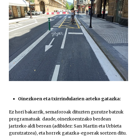
Oinezkoen eta txirrindularien arteko gatazka:
Ez hori bakarrik, semaforoak dituzten gurutze batzuk
programatuak daude, oinezkoentzako berdean
jartzeko aldi berean (adibidez: San Martin eta Urbieta
gurutzatzea), eta horrek gatazka-egoerak sortzen ditu.