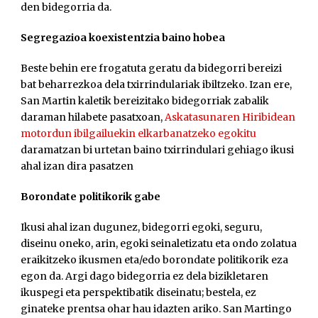
den bidegorria da.
Segregazioa koexistentzia baino hobea
Beste behin ere frogatuta geratu da bidegorri bereizi
bat beharrezkoa dela txirrindulariak ibiltzeko. Izan ere,
San Martin kaletik bereizitako bidegorriak zabalik
daraman hilabete pasatxoan,
Askatasunaren Hiribidean
motordun ibilgailuekin elkarbanatzeko egokitu
daramatzan bi urtetan baino txirrindulari gehiago ikusi
ahal izan dira pasatzen
Borondate politikorik gabe
Ikusi ahal izan dugunez, bidegorri egoki, seguru,
diseinu oneko, arin, egoki seinaletizatu eta ondo zolatua
eraikitzeko ikusmen eta/edo borondate politikorik eza
egon da. Argi dago bidegorria ez dela bizikletaren
ikuspegi eta perspektibatik diseinatu; bestela, ez
ginateke prentsa ohar hau idazten ariko. San Martingo