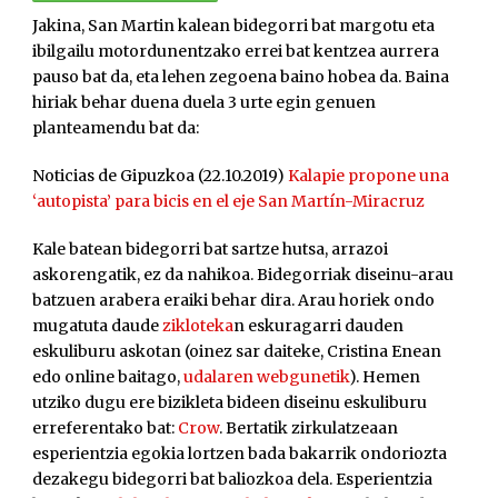
Jakina, San Martin kalean bidegorri bat margotu eta
ibilgailu motordunentzako errei bat kentzea aurrera
pauso bat da, eta lehen zegoena baino hobea da. Baina
hiriak behar duena duela 3 urte egin genuen
planteamendu bat da:
Noticias de Gipuzkoa (22.10.2019)
Kalapie propone una
‘autopista’ para bicis en el eje San Martín-Miracruz
Kale batean bidegorri bat sartze hutsa, arrazoi
askorengatik, ez da nahikoa. Bidegorriak diseinu-arau
batzuen arabera eraiki behar dira. Arau horiek ondo
mugatuta daude
zikloteka
n eskuragarri dauden
eskuliburu askotan (oinez sar daiteke, Cristina Enean
edo online baitago,
udalaren webgunetik
). Hemen
utziko dugu ere bizikleta bideen diseinu eskuliburu
erreferentako bat:
Crow
. Bertatik zirkulatzeaan
esperientzia egokia lortzen bada bakarrik ondoriozta
dezakegu bidegorri bat baliozkoa dela. Esperientzia