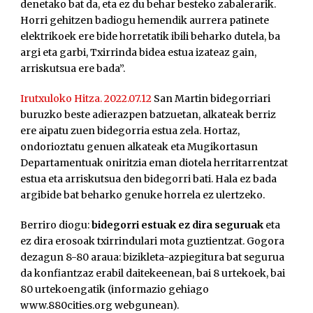
denetako bat da, eta ez du behar besteko zabalerarik.
Horri gehitzen badiogu hemendik aurrera patinete
elektrikoek ere bide horretatik ibili beharko dutela, ba
argi eta garbi, Txirrinda bidea estua izateaz gain,
arriskutsua ere bada”.
Irutxuloko Hitza. 2022.07.12
San Martin bidegorriari
buruzko beste adierazpen batzuetan, alkateak berriz
ere aipatu zuen bidegorria estua zela. Hortaz,
ondorioztatu genuen alkateak eta Mugikortasun
Departamentuak oniritzia eman diotela herritarrentzat
estua eta arriskutsua den bidegorri bati. Hala ez bada
argibide bat beharko genuke horrela ez ulertzeko.
Berriro diogu:
bidegorri estuak ez dira seguruak
eta
ez dira erosoak txirrindulari mota guztientzat. Gogora
dezagun 8-80 araua: bizikleta-azpiegitura bat segurua
da konfiantzaz erabil daitekeenean, bai 8 urtekoek, bai
80 urtekoengatik (informazio gehiago
www.880cities.org webgunean).