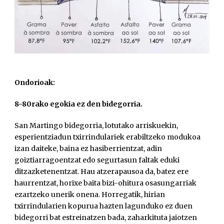
Ondorioak:
8-80rako egokia ez den bidegorria.
San Martingo bidegorria, lotutako arriskuekin,
esperientziadun txirrindulariek erabiltzeko modukoa
izan daiteke, baina ez hasiberrientzat, adin
goiztiarragoentzat edo segurtasun faltak eduki
ditzazketenentzat. Hau atzerapausoa da, batez ere
haurrentzat, horixe baita bizi-ohitura osasungarriak
ezartzeko unerik onena. Horregatik, hirian
txirrindularien kopurua hazten lagunduko ez duen
bidegorri bat estreinatzen bada, zaharkituta jaiotzen