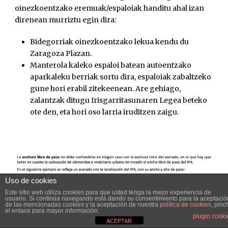
oinezkoentzako eremuak/espaloiak handitu ahal izan
direnean murriztu egin dira:
Bidegorriak oinezkoentzako lekua kendu du
Zaragoza Plazan.
Manterola kaleko espaloi batean autoentzako
aparkaleku berriak sortu dira, espaloiak zabaltzeko
gune hori erabil zitekeenean. Are gehiago,
zalantzak ditugu Irisgarritasunaren Legea beteko
ote den, eta hori oso larria iruditzen zaigu.
Uso de cookies
Este sitio web utiliza cookies para que usted tenga la mejor experiencia de
usuario. Si continúa navegando está dando su consentimiento para la aceptació
de las mencionadas cookies y la aceptación de nuestra
política de cookies
, pinc
el enlace para mayor información.
plugin cooki
ACEPTAR