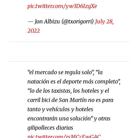
pic.twitter.com/yw3D6IzgXe
— Jon Albizu (@txorigorri)
July 28,
2022
“el mercado se regula solo”, “la
natación es el deporte más completo”,
“lo de los taxistas, los hoteles y el
carril bici de San Martín no es para
tanto y vehículos y hoteles
encontrarán una solución” y otras
gilipolleces diarias
pic.twitter.com/zsMCcEwGAC