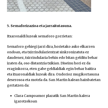
5. Semaforizazioa eta jarraitutasuna.
Itxaronaldi luzeak semaforo gorrietan:
Semaforo gehiegi jarri dira, horietako asko elkarren
ondoan, eta txirrindularientzat sinkronizatuta ez
daudenez, txirrindularia behin edo bitan gelditu behar
izaten da, oso distantzia txikian. Diseinu hori ez da
eraginkorra, eten gabe geldialdiak egin behar baitira
eta itxaronaldiak luzeak dira. Ondorioz mugikortasuna
deserosoa eta motela da. San Martin kalean hainbatetan
gertatzen da:
Clara Campoamor plazatik San Martin kalera
igarotzekoan