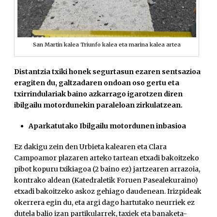
San Martin kalea Triunfo kalea eta marina kalea artea
Distantzia txiki honek segurtasun ezaren sentsazioa
eragiten du, galtzadaren ondoan oso gertu eta
txirrindulariak baino azkarrago igarotzen diren
ibilgailu motordunekin paraleloan zirkulatzean.
Aparkatutako Ibilgailu motordunen inbasioa
Ez dakigu zein den Urbieta kalearen eta Clara
Campoamor plazaren arteko tartean etxadi bakoitzeko
pibot kopuru txikiagoa (2 baino ez) jartzearen arrazoia,
kontrako aldean (Katedraletik Foruen Pasealekuraino)
etxadi bakoitzeko askoz gehiago daudenean. Irizpideak
okerrera egin du, eta argi dago hartutako neurriek ez
dutela balio izan partikularrek, taxiek eta banaketa-