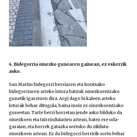
4. Bidegorria oinezko gunearen gainean, ez eskerrik
asko.
San Martin bidegorri berriaren eta Kontxako
bidegorriaren arteko lotura batzuk oinezkoentzako
gunetik igarotzen dira. Argi dago bi kaleen arteko
loturak behar ditugula, baina inoiz ez oinezkoentzako
guneetan. Tarte berri horretan jende asko bilduko da
oinezkoen eta txirrindularien artean, batez ere uda-
garaian, eta horrek gatazka sortuko du ziklista-
oinezkoen artean. Ez da bidegorri berririk sortu behar