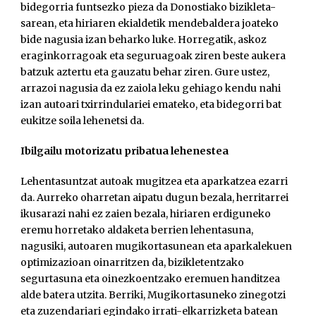
bidegorria funtsezko pieza da Donostiako bizikleta-
sarean, eta hiriaren ekialdetik mendebaldera joateko
bide nagusia izan beharko luke. Horregatik, askoz
eraginkorragoak eta seguruagoak ziren beste aukera
batzuk aztertu eta gauzatu behar ziren. Gure ustez,
arrazoi nagusia da ez zaiola leku gehiago kendu nahi
izan autoari txirrindulariei emateko, eta bidegorri bat
eukitze soila lehenetsi da.
Ibilgailu motorizatu pribatua lehenestea
Lehentasuntzat autoak mugitzea eta aparkatzea ezarri
da. Aurreko oharretan aipatu dugun bezala, herritarrei
ikusarazi nahi ez zaien bezala, hiriaren erdiguneko
eremu horretako aldaketa berrien lehentasuna,
nagusiki, autoaren mugikortasunean eta aparkalekuen
optimizazioan oinarritzen da, bizikletentzako
segurtasuna eta oinezkoentzako eremuen handitzea
alde batera utzita. Berriki, Mugikortasuneko zinegotzi
eta zuzendariari egindako irrati-elkarrizketa batean