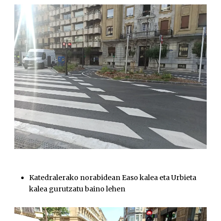
Katedralerako norabidean Easo kalea eta Urbieta
kalea gurutzatu baino lehen