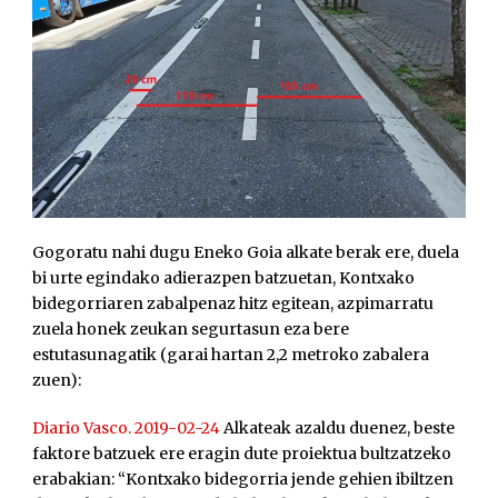
Gogoratu nahi dugu Eneko Goia alkate berak ere, duela
bi urte egindako adierazpen batzuetan, Kontxako
bidegorriaren zabalpenaz hitz egitean, azpimarratu
zuela honek zeukan segurtasun eza bere
estutasunagatik (garai hartan 2,2 metroko zabalera
zuen):
Diario Vasco. 2019-02-24
Alkateak azaldu duenez, beste
faktore batzuek ere eragin dute proiektua bultzatzeko
erabakian: “Kontxako bidegorria jende gehien ibiltzen