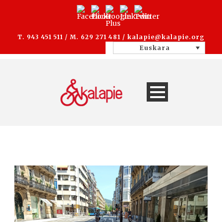
T. 943 451 511 / M. 629 271 481 /
kalapie@kalapie.org
Euskara