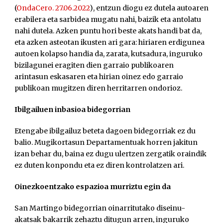
(
OndaCero. 27.06.2022
), entzun diogu ez dutela autoaren
erabilera eta sarbidea mugatu nahi, baizik eta antolatu
nahi dutela. Azken puntu hori beste akats handi bat da,
eta azken asteotan ikusten ari gara: hiriaren erdigunea
autoen kolapso handia da, zarata, kutsadura, inguruko
bizilagunei eragiten dien garraio publikoaren
arintasun eskasaren eta hirian oinez edo garraio
publikoan mugitzen diren herritarren ondorioz.
Ibilgailuen inbasioa bidegorrian
Etengabe ibilgailuz beteta dagoen bidegorriak ez du
balio. Mugikortasun Departamentuak horren jakitun
izan behar du, baina ez dugu ulertzen zergatik oraindik
ez duten konpondu eta ez diren kontrolatzen ari.
Oinezkoentzako espazioa murriztu egin da
San Martingo bidegorrian oinarritutako diseinu-
akatsak bakarrik zehaztu ditugun arren, inguruko