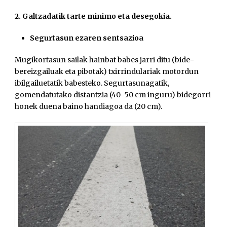
2. Galtzadatik tarte minimo eta desegokia.
Segurtasun ezaren sentsazioa
Mugikortasun sailak hainbat babes jarri ditu (bide-
bereizgailuak eta pibotak) txirrindulariak motordun
ibilgailuetatik babesteko. Segurtasunagatik,
gomendatutako distantzia (40-50 cm inguru) bidegorri
honek duena baino handiagoa da (20 cm).