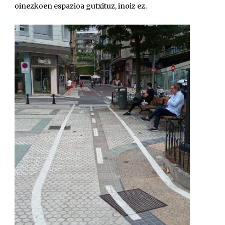
oinezkoen espazioa gutxituz, inoiz ez.