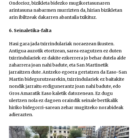
Ondorioz, bizikleta bidezko mugikortasunaren
arintasuna nabarmen murrizten da, hirian bizikletan
arin ibiltzeak dakarren abantaila txikituz.
6. Seinaletika-falta
Hasi gara jada txirrindulariak noraezean ikusten.
Antigua auzotik etortzean, sarea ezagutzen ez duten
txirrindulariek ez dakite ezkerrera jo behar dutela alde
zaharrera joan nahi badute, eta San Martinetik
jarraitzen dute. Antzeko egoera gertatzen da Easo-San
Martin bidegurutzearekin, txirrindulariek ez baitakite
nondik jarraitu erdigunerantz joan nahi badute, edo
Gros Amaratik Easo kaletik datozenean. Ez dugu
ulertzen nola ez dagoen oraindik seinale bertikalik
hiriko bidegorri-sarean zehar mugitzeko norabideak
adierazten.