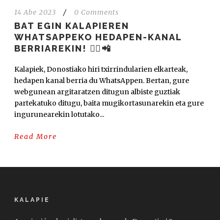
14 Abe 2023
/
0 Comments
BAT EGIN KALAPIEREN
WHATSAPPEKO HEDAPEN-KANAL
BERRIAREKIN! 🚴‍♂️📲
Kalapiek, Donostiako hiri txirrindularien elkarteak,
hedapen kanal berria du WhatsAppen. Bertan, gure
webgunean argitaratzen ditugun albiste guztiak
partekatuko ditugu, baita mugikortasunarekin eta gure
ingurunearekin lotutako...
Read More
KALAPIE