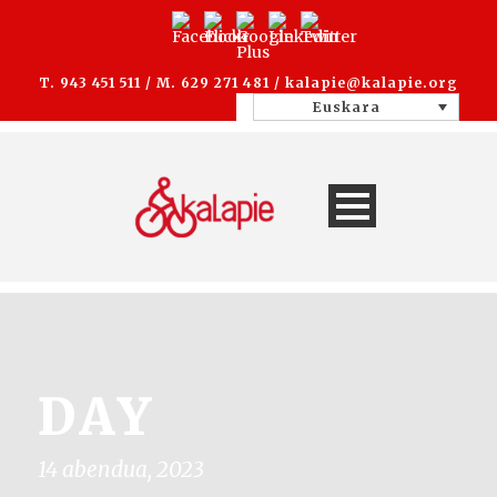
T. 943 451 511 / M. 629 271 481 /
kalapie@kalapie.org
Euskara
DAY
14 abendua, 2023