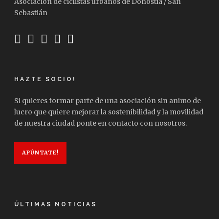
Asociación de ciclistas urbanos de Donostia / San
Sebastián
HAZTE SOCIO!
Si quieres formar parte de una asociación sin animo de
lucro que quiere mejorar la sostenibilidad y la movilidad
de nuestra ciudad ponte en contacto con nosotros.
APÚNTATE!
ÚLTIMAS NOTICIAS