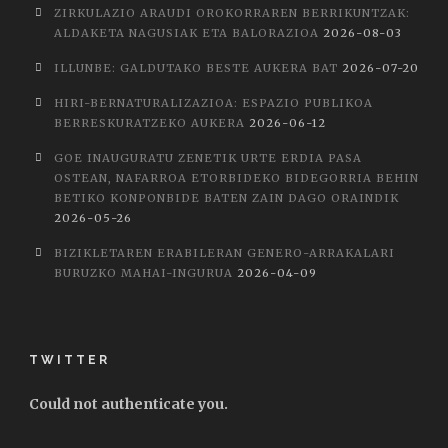
ZIRKULAZIO ARAUDI OROKORRAREN BERRIKUNTZAK:
ALDAKETA NAGUSIAK ETA BALORAZIOA
2026-08-03
ILLUNBE: GALDUTAKO BESTE AUKERA BAT
2026-07-20
HIRI-BERNATURALIZAZIOA: ESPAZIO PUBLIKOA
BERRESKURATZEKO AUKERA
2026-06-12
GOE INAUGURATU ZENETIK URTE ERDIA PASA
OSTEAN, NAFARROA ETORBIDEKO BIDEGORRIA BEHIN
BETIKO KONPONBIDE BATEN ZAIN DAGO ORAINDIK
2026-05-26
BIZIKLETAREN ERABILERAN GENERO-ARRAKALARI
BURUZKO MAHAI-INGURUA
2026-04-09
TWITTER
Could not authenticate you.