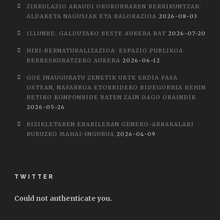
ZIRKULAZIO ARAUDI OROKORRAREN BERRIKUNTZAK:
ALDAKETA NAGUSIAK ETA BALORAZIOA
2026-08-03
ILLUNBE: GALDUTAKO BESTE AUKERA BAT
2026-07-20
HIRI-BERNATURALIZAZIOA: ESPAZIO PUBLIKOA
BERRESKURATZEKO AUKERA
2026-06-12
GOE INAUGURATU ZENETIK URTE ERDIA PASA
OSTEAN, NAFARROA ETORBIDEKO BIDEGORRIA BEHIN
BETIKO KONPONBIDE BATEN ZAIN DAGO ORAINDIK
2026-05-26
BIZIKLETAREN ERABILERAN GENERO-ARRAKALARI
BURUZKO MAHAI-INGURUA
2026-04-09
TWITTER
Could not authenticate you.