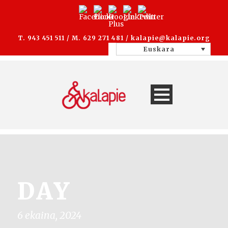
T. 943 451 511 / M. 629 271 481 /
kalapie@kalapie.org
Euskara
DAY
6 ekaina, 2024