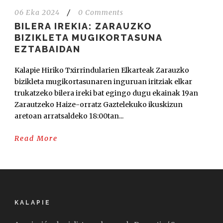
06 Eka 2024
/
0 Comments
BILERA IREKIA: ZARAUZKO
BIZIKLETA MUGIKORTASUNA
EZTABAIDAN
Kalapie Hiriko Txirrindularien Elkarteak Zarauzko
bizikleta mugikortasunaren inguruan iritziak elkar
trukatzeko bilera ireki bat egingo dugu ekainak 19an
Zarautzeko Haize-orratz Gaztelekuko ikuskizun
aretoan arratsaldeko 18:00tan...
Read More
KALAPIE