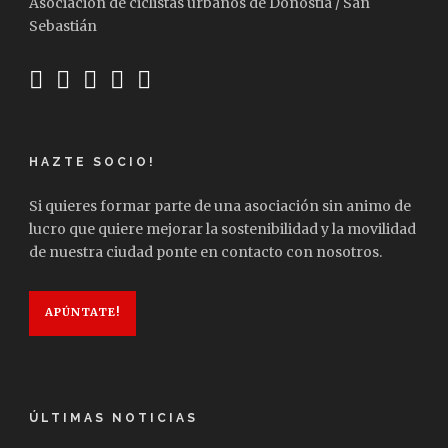
Asociación de ciclistas urbanos de Donostia / San
Sebastián
HAZTE SOCIO!
Si quieres formar parte de una asociación sin animo de
lucro que quiere mejorar la sostenibilidad y la movilidad
de nuestra ciudad ponte en contacto con nosotros.
APÚNTATE!
ÚLTIMAS NOTICIAS