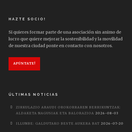
HAZTE SOCIO!
Si quieres formar parte de una asociación sin animo de
lucro que quiere mejorar la sostenibilidad y la movilidad
de nuestra ciudad ponte en contacto con nosotros.
APÚNTATE!
ÚLTIMAS NOTICIAS
ZIRKULAZIO ARAUDI OROKORRAREN BERRIKUNTZAK:
ALDAKETA NAGUSIAK ETA BALORAZIOA
2026-08-03
ILLUNBE: GALDUTAKO BESTE AUKERA BAT
2026-07-20