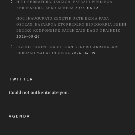
HIRI-BERNATURALIZAZIOA: ESPAZIO PUBLIKOA
BERRESKURATZEKO AUKERA
2026-06-12
GOE INAUGURATU ZENETIK URTE ERDIA PASA
OSTEAN, NAFARROA ETORBIDEKO BIDEGORRIA BEHIN
BETIKO KONPONBIDE BATEN ZAIN DAGO ORAINDIK
2026-05-26
BIZIKLETAREN ERABILERAN GENERO-ARRAKALARI
BURUZKO MAHAI-INGURUA
2026-04-09
TWITTER
Could not authenticate you.
AGENDA