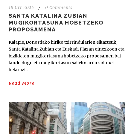
18 Urr 2024
/
0 Comments
SANTA KATALINA ZUBIAN
MUGIKORTASUNA HOBETZEKO
PROPOSAMENA
Kalapie, Donostiako hiriko txirrindularien elkartetik,
Santa Katalina Zubian eta Euskadi Plazan oinezkoen eta
bizikleten mugikortasuna hobetzeko proposamen bat
landu dugu eta mugikortasun saileko arduradunei
helarazi...
Read More