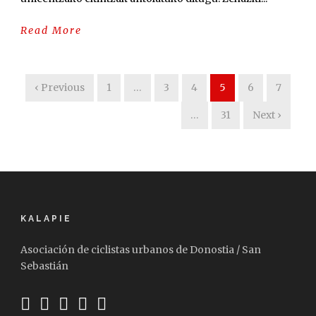
Read More
‹ Previous
1
…
3
4
5
6
7
…
31
Next ›
KALAPIE
Asociación de ciclistas urbanos de Donostia / San
Sebastián