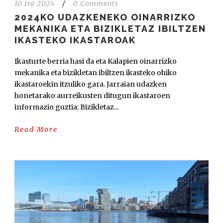
10 Ira 2024
/
0 Comments
2024KO UDAZKENEKO OINARRIZKO
MEKANIKA ETA BIZIKLETAZ IBILTZEN
IKASTEKO IKASTAROAK
Ikasturte berria hasi da eta Kalapien oinarrizko
mekanika eta bizikletan ibiltzen ikasteko ohiko
ikastaroekin itzuliko gara. Jarraian udazken
honetarako aurreikusten ditugun ikastaroen
informazio guztia: Bizikletaz...
Read More