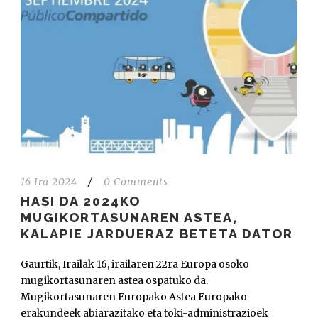
16 Ira 2024
/
0 Comments
HASI DA 2024KO
MUGIKORTASUNAREN ASTEA,
KALAPIE JARDUERAZ BETETA DATOR
Gaurtik, Irailak 16, irailaren 22ra Europa osoko
mugikortasunaren astea ospatuko da.
Mugikortasunaren Europako Astea Europako
erakundeek abiarazitako eta toki-administrazioek