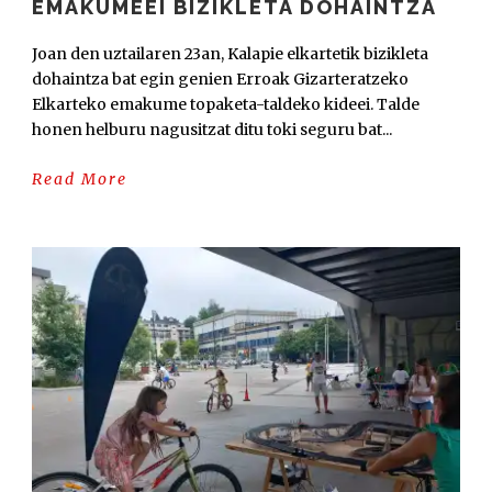
EMAKUMEEI BIZIKLETA DOHAINTZA
Joan den uztailaren 23an, Kalapie elkartetik bizikleta
dohaintza bat egin genien Erroak Gizarteratzeko
Elkarteko emakume topaketa-taldeko kideei. Talde
honen helburu nagusitzat ditu toki seguru bat...
Read More