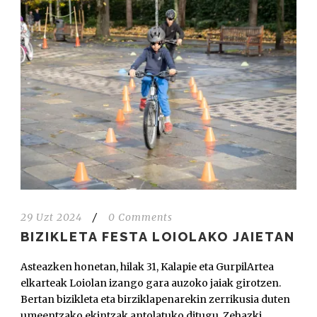
29 Uzt 2024
/
0 Comments
BIZIKLETA FESTA LOIOLAKO JAIETAN
Asteazken honetan, hilak 31, Kalapie eta GurpilArtea
elkarteak Loiolan izango gara auzoko jaiak girotzen.
Bertan bizikleta eta birziklapenarekin zerrikusia duten
umeentzako ekintzak antolatuko ditugu. Zehazki...