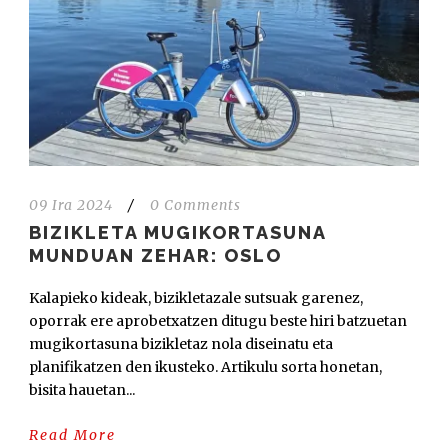
09 Ira 2024
/
0 Comments
BIZIKLETA MUGIKORTASUNA
MUNDUAN ZEHAR: OSLO
Kalapieko kideak, bizikletazale sutsuak garenez,
oporrak ere aprobetxatzen ditugu beste hiri batzuetan
mugikortasuna bizikletaz nola diseinatu eta
planifikatzen den ikusteko. Artikulu sorta honetan,
bisita hauetan...
Read More