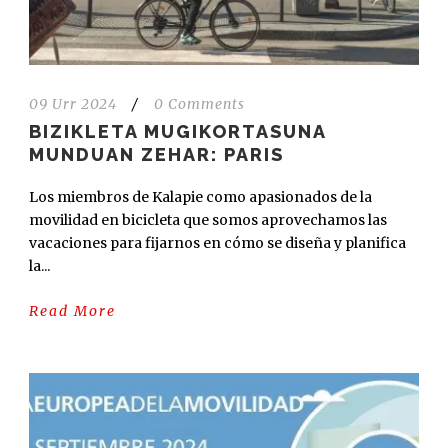
09 Urr 2024
/
0 Comments
BIZIKLETA MUGIKORTASUNA
MUNDUAN ZEHAR: PARIS
Los miembros de Kalapie como apasionados de la
movilidad en bicicleta que somos aprovechamos las
vacaciones para fijarnos en cómo se diseña y planifica
la...
Read More