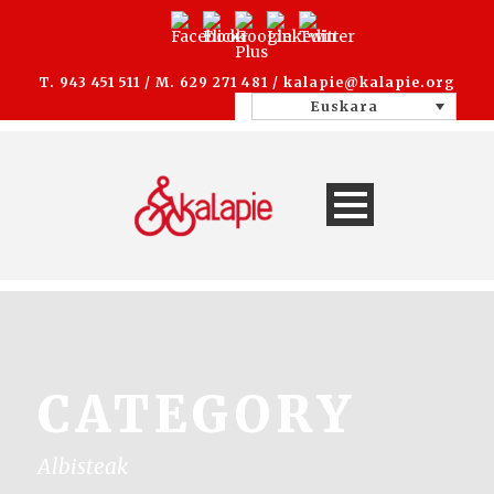
T. 943 451 511 / M. 629 271 481 /
kalapie@kalapie.org
Euskara
CATEGORY
Albisteak