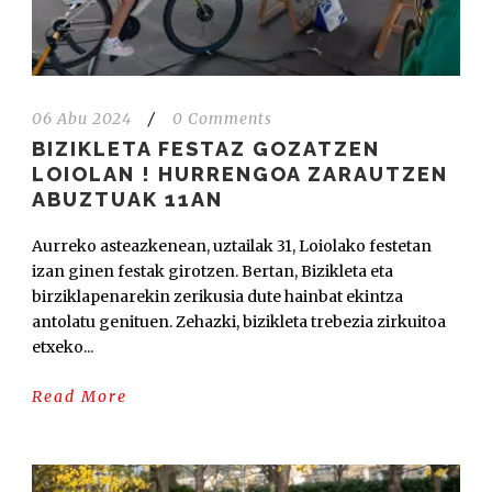
06 Abu 2024
/
0 Comments
BIZIKLETA FESTAZ GOZATZEN
LOIOLAN ! HURRENGOA ZARAUTZEN
ABUZTUAK 11AN
Aurreko asteazkenean, uztailak 31, Loiolako festetan
izan ginen festak girotzen. Bertan, Bizikleta eta
birziklapenarekin zerikusia dute hainbat ekintza
antolatu genituen. Zehazki, bizikleta trebezia zirkuitoa
etxeko...
Read More