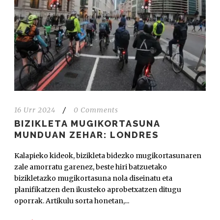
16 Urr 2024
/
0 Comments
BIZIKLETA MUGIKORTASUNA
MUNDUAN ZEHAR: LONDRES
Kalapieko kideok, bizikleta bidezko mugikortasunaren
zale amorratu garenez, beste hiri batzuetako
bizikletazko mugikortasuna nola diseinatu eta
planifikatzen den ikusteko aprobetxatzen ditugu
oporrak. Artikulu sorta honetan,...