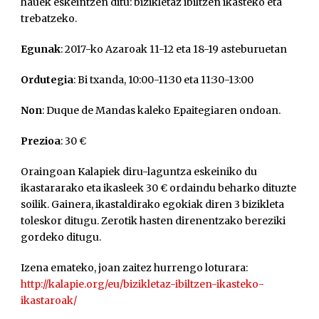
hauek eskeintzen ditu: bizikletaz ibiltzen ikasteko eta
trebatzeko.
Egunak
: 2017-ko Azaroak 11-12 eta 18-19 asteburuetan
Ordutegia
: Bi txanda, 10:00-11:30 eta 11:30-13:00
Non
: Duque de Mandas kaleko Epaitegiaren ondoan.
Prezioa
: 30 €
Oraingoan Kalapiek diru-laguntza eskeiniko du
ikastararako eta ikasleek 30 € ordaindu beharko dituzte
soilik. Gainera, ikastaldirako egokiak diren 3 bizikleta
toleskor ditugu. Zerotik hasten direnentzako bereziki
gordeko ditugu.
Izena emateko, joan zaitez hurrengo loturara:
http://kalapie.org/eu/bizikletaz-ibiltzen-ikasteko-
ikastaroak/