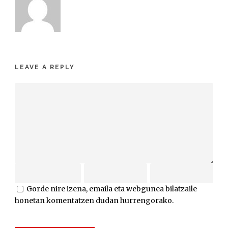
LEAVE A REPLY
Gorde nire izena, emaila eta webgunea bilatzaile
honetan komentatzen dudan hurrengorako.