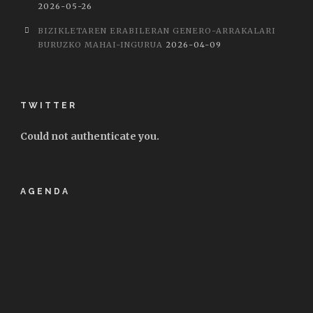
2026-05-26
BIZIKLETAREN ERABILERAN GENERO-ARRAKALARI
BURUZKO MAHAI-INGURUA
2026-04-09
TWITTER
Could not authenticate you.
AGENDA