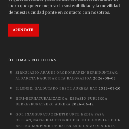
lucro que quiere mejorar la sostenibilidad y la movilidad
de nuestra ciudad ponte en contacto con nosotros.
APÚNTATE!
ÚLTIMAS NOTICIAS
ZIRKULAZIO ARAUDI OROKORRAREN BERRIKUNTZAK:
ALDAKETA NAGUSIAK ETA BALORAZIOA
2026-08-03
ILLUNBE: GALDUTAKO BESTE AUKERA BAT
2026-07-20
HIRI-BERNATURALIZAZIOA: ESPAZIO PUBLIKOA
BERRESKURATZEKO AUKERA
2026-06-12
GOE INAUGURATU ZENETIK URTE ERDIA PASA
OSTEAN, NAFARROA ETORBIDEKO BIDEGORRIA BEHIN
BETIKO KONPONBIDE BATEN ZAIN DAGO ORAINDIK