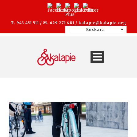
T. 943 451 511 / M. 629 271 481 /
kalapie@kalapie.org
Euskara