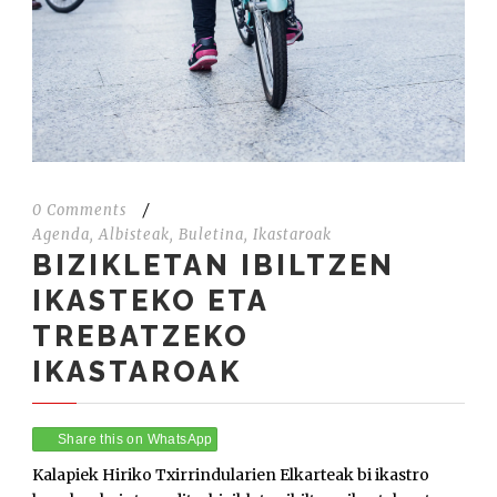
0 Comments
/
Agenda
,
Albisteak
,
Buletina
,
Ikastaroak
BIZIKLETAN IBILTZEN
IKASTEKO ETA
TREBATZEKO
IKASTAROAK
Share this on WhatsApp
Kalapiek Hiriko Txirrindularien Elkarteak bi ikastro