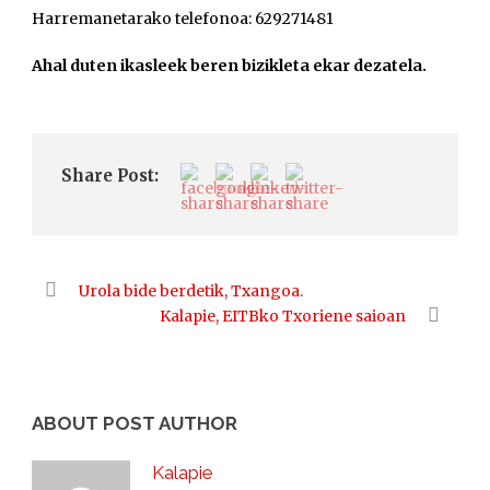
Harremanetarako telefonoa: 629271481
Ahal duten ikasleek beren bizikleta ekar dezatela.
Share Post:
Urola bide berdetik, Txangoa.
Kalapie, EITBko Txoriene saioan
ABOUT POST AUTHOR
Kalapie