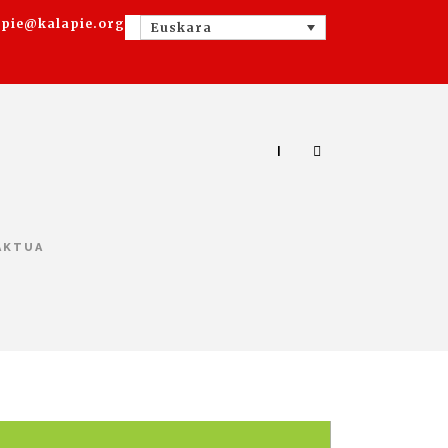
apie@kalapie.org
Euskara
|
AKTUA