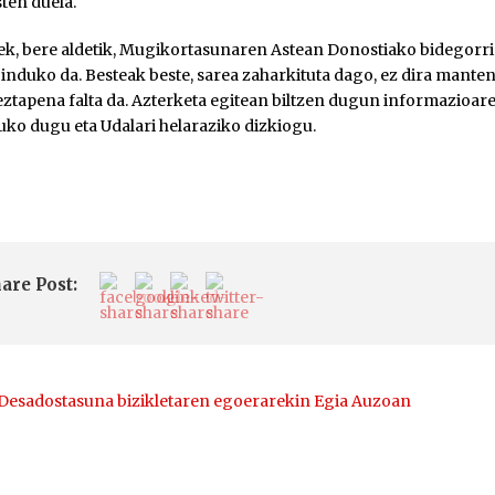
ten duela.
ek, bere aldetik, Mugikortasunaren Astean Donostiako bidegorr
induko da. Besteak beste, sarea zaharkituta dago, ez dira manten
eztapena falta da. Azterketa egitean biltzen dugun informazio
tuko dugu eta Udalari helaraziko dizkiogu.
are Post:
Desadostasuna bizikletaren egoerarekin Egia Auzoan