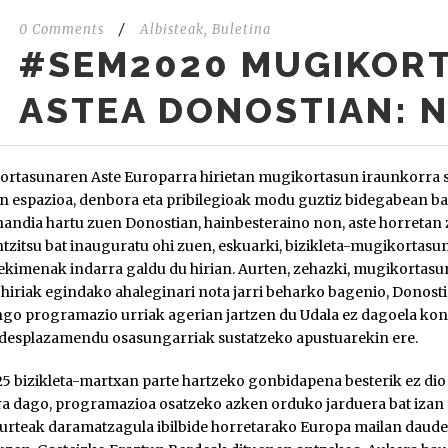
0 Comments
/
Albisteak
,
Buletina
#SEM2020 MUGIKOR
ASTEA DONOSTIAN: 
rtasunaren Aste Europarra hirietan mugikortasun iraunkorra su
an espazioa, denbora eta pribilegioak modu guztiz bidegabean 
handia hartu zuen Donostian, hainbesteraino non, aste horretan 
tzitsu bat inauguratu ohi zuen, eskuarki, bizikleta-mugikortasu
 ekimenak indarra galdu du hirian. Aurten, zehazki,
mugikortasun
, hiriak egindako ahaleginari nota jarri beharko bagenio, Donost
go programazio urriak agerian jartzen du Udala ez dagoela kon
desplazamendu osasungarriak sustatzeko apustuarekin ere.
5 bizikleta-martxan parte hartzeko gonbidapena besterik ez dio l
a dago, programazioa osatzeko azken orduko jarduera bat izan 
i urteak daramatzagula ibilbide horretarako Europa mailan daude