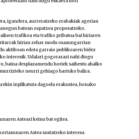
 aprobetxatu nahi dugu eskaera hori
 20ra, igandera, aurreratzeko erabakiak agerian
a lanegun batean ospatzea proposatzeko.
luen trafikoa eta trafiko pribatua bai hiriaren
rritarrak hirian zehar modu osasungarrian
odu aktiboan edota garraio publikoaren bidez
lako interesik. Udalari gogorarazi nahi diogu
ro, baina desplazamendu horiek saihestu ahalko
 murrizteko neurri gehiago hartuko balira.
rekin inplikatuta dagoela erakustea, honako
unaren Asteari keinu bat egitea.
kortasunaren Astea sustatzeko interesa