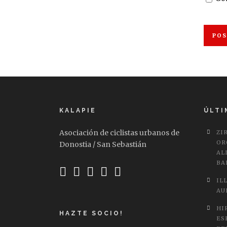
KALAPIE
ÚLTI
Asociación de ciclistas urbanos de
ZI
OR
Donostia / San Sebastián
AL
BA
IL
AU
HI
HAZTE SOCIO!
ES