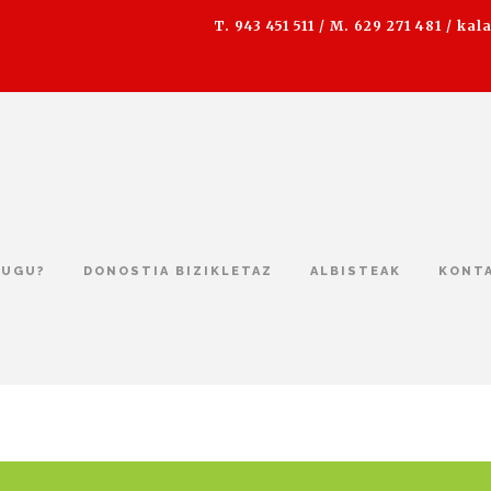
T. 943 451 511 / M. 629 271 481 /
kal
DUGU?
DONOSTIA BIZIKLETAZ
ALBISTEAK
KONT