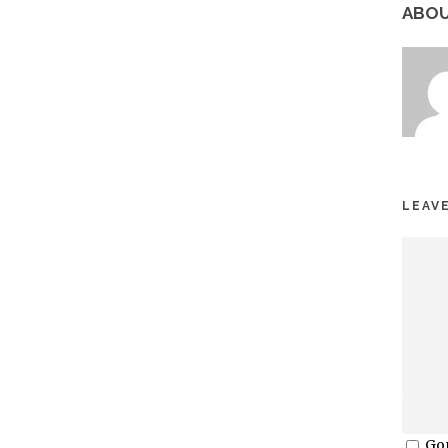
ABOU
LEAVE
Gor