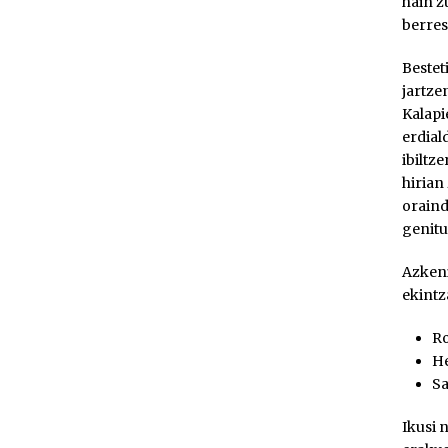
hain z
berres
Bestet
jartze
Kalapi
erdial
ibiltz
hirian
oraind
genitu
Azkeni
ekintz
Ro
He
Sa
Ikusi 