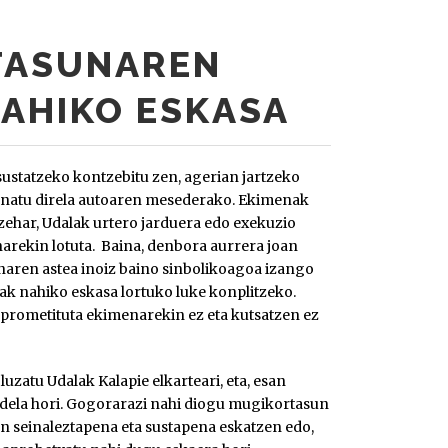
TASUNAREN
NAHIKO ESKASA
statzeko kontzebitu zen, agerian jartzeko
banatu direla autoaren mesederako. Ekimenak
zehar, Udalak urtero jarduera edo exekuzio
narekin lotuta. Baina, denbora aurrera joan
aren astea inoiz baino sinbolikoagoa izango
iak nahiko eskasa lortuko luke konplitzeko.
prometituta ekimenarekin ez eta kutsatzen ez
uzatu Udalak Kalapie elkarteari, eta, esan
dela hori. Gogorarazi nahi diogu mugikortasun
n seinaleztapena eta sustapena eskatzen edo,