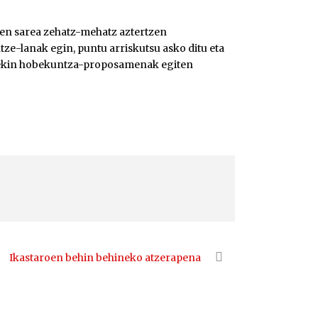
ien sarea zehatz-mehatz aztertzen
tze-lanak egin, puntu arriskutsu asko ditu eta
arekin hobekuntza-proposamenak egiten
Ikastaroen behin behineko atzerapena