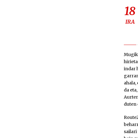
18
IRA
Mugiko
hiriet
indar 
garran
ahala,
da eta
Aurten
duten 
Route2
beharr
sailar