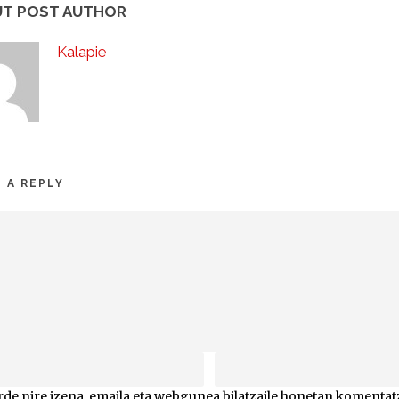
T POST AUTHOR
Kalapie
 A REPLY
de nire izena, emaila eta webgunea bilatzaile honetan koment