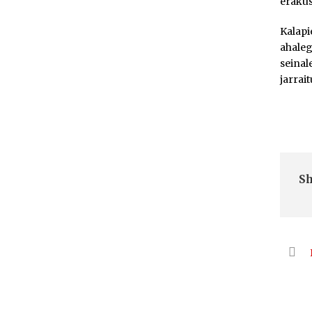
erakus
Kalapi
ahaleg
seinal
jarrai
Sh