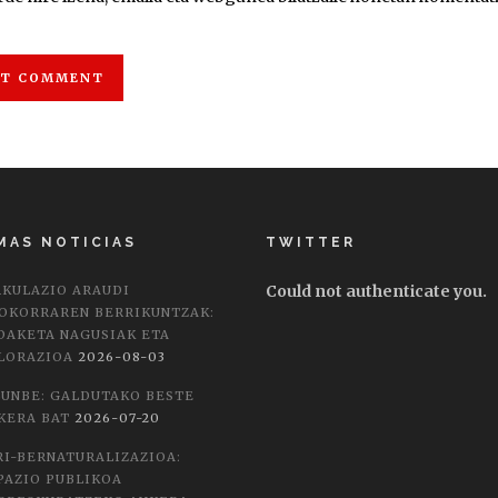
MAS NOTICIAS
TWITTER
Could not authenticate you.
RKULAZIO ARAUDI
OKORRAREN BERRIKUNTZAK:
DAKETA NAGUSIAK ETA
LORAZIOA
2026-08-03
LUNBE: GALDUTAKO BESTE
KERA BAT
2026-07-20
RI-BERNATURALIZAZIOA:
PAZIO PUBLIKOA