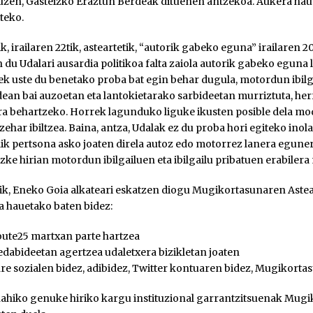
uzen, Gasteizko Eraztun Berdeak dituenen antzekoa. Aukera hau
teko.
ik, irailaren 22tik, asteartetik, “autorik gabeko eguna” irailaren
n du Udalari ausardia politikoa falta zaiola autorik gabeko egun
ek uste du benetako proba bat egin behar dugula, motordun ibilgai
dean bai auzoetan eta lantokietarako sarbideetan murriztuta, he
era behartzeko. Horrek lagunduko liguke ikusten posible dela m
 zehar ibiltzea. Baina, antza, Udalak ez du proba hori egiteko ino
ik pertsona asko joaten direla autoz edo motorrez lanera egune
zke hirian motordun ibilgailuen eta ibilgailu pribatuen erabilera
k, Eneko Goia alkateari eskatzen diogu Mugikortasunaren Astea
a hauetako baten bidez:
ute25 martxan parte hartzea
dabideetan agertzea udaletxera bizikletan joaten
re sozialen bidez, adibidez, Twitter kontuaren bidez, Mugikortas
nahiko genuke hiriko kargu instituzional garrantzitsuenak Mugi