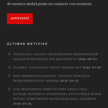
de nuestra ciudad ponte en contacto con nosotros.
APÚNTATE!
ÚLTIMAS NOTICIAS
ZIRKULAZIO ARAUDI OROKORRAREN BERRIKUNTZAK:
ALDAKETA NAGUSIAK ETA BALORAZIOA
2026-08-03
ILLUNBE: GALDUTAKO BESTE AUKERA BAT
2026-07-20
HIRI-BERNATURALIZAZIOA: ESPAZIO PUBLIKOA
BERRESKURATZEKO AUKERA
2026-06-12
GOE INAUGURATU ZENETIK URTE ERDIA PASA
OSTEAN, NAFARROA ETORBIDEKO BIDEGORRIA BEHIN
BETIKO KONPONBIDE BATEN ZAIN DAGO ORAINDIK
2026-05-26