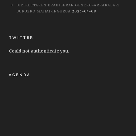
BIZIKLETAREN ERABILERAN GENERO-ARRAKALARI
BURUZKO MAHAI-INGURUA
2026-04-09
TWITTER
Could not authenticate you.
AGENDA