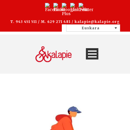
T. 943 451 511 / M. 629 271 481 /
kalapie@kalapie.org
Euskara