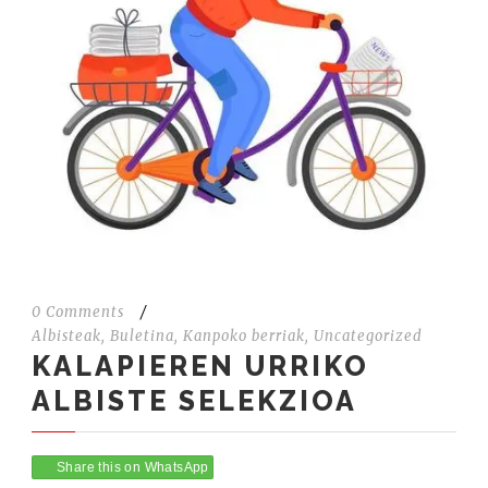
0 Comments
/
Albisteak
,
Buletina
,
Kanpoko berriak
,
Uncategorized
KALAPIEREN URRIKO
ALBISTE SELEKZIOA
Share this on WhatsApp