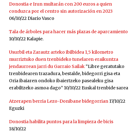
Donostia e Irun multarán con 200 euros a quien
conduzca por el centro sin autorización en 2023
06/10/22 Diario Vasco
Tala de árboles para hacer más plazas de aparcamiento
10/10/22 Kalapie.
Usurbil eta Zarautz arteko ibilbidea 1,5 kilometro
murriztuko duen trenbideko tunelaren eraikuntza
jendaurrean jarri du Garraio Sailak
“Libre geratutako
trenbidearen trazadura, bestalde, bidegorri gisa eta
Oria ibaiaren ondoko ibaiertzeko pasealeku gisa
erabiltzeko asmoa dago”
10/10/22 Euskal trenbide sarea
Atzerapen berria Lezo-Donibane bidegorrian
17/10/22
Eguzki
Donostia habilita puntos para la limpieza de bicis
18/10/22