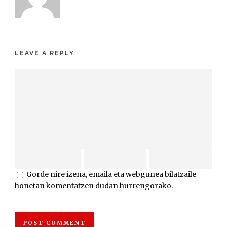
LEAVE A REPLY
Gorde nire izena, emaila eta webgunea bilatzaile
honetan komentatzen dudan hurrengorako.