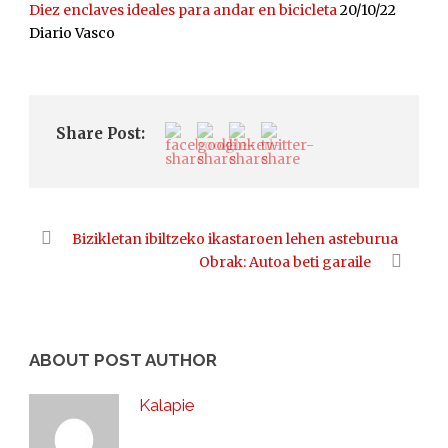
Diez enclaves ideales para andar en bicicleta
20/10/22
Diario Vasco
Share Post:
Bizikletan ibiltzeko ikastaroen lehen asteburua
Obrak: Autoa beti garaile
ABOUT POST AUTHOR
Kalapie