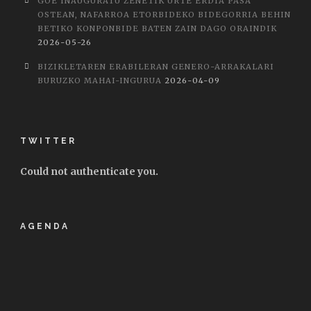
GOE INAUGURATU ZENETIK URTE ERDIA PASA
OSTEAN, NAFARROA ETORBIDEKO BIDEGORRIA BEHIN
BETIKO KONPONBIDE BATEN ZAIN DAGO ORAINDIK
2026-05-26
BIZIKLETAREN ERABILERAN GENERO-ARRAKALARI
BURUZKO MAHAI-INGURUA
2026-04-09
TWITTER
Could not authenticate you.
AGENDA