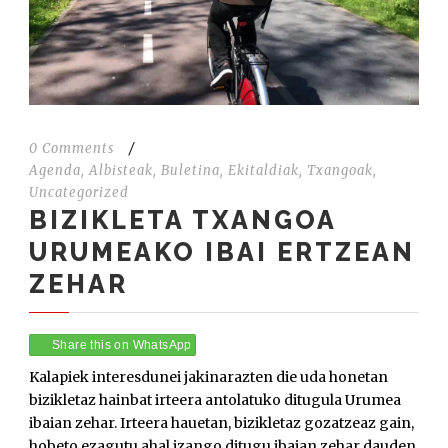
0 Comments
/
Agenda
,
Albisteak
,
Buletina
,
Ekitaldiak
,
Txangoak
,
Uncategorized
BIZIKLETA TXANGOA
URUMEAKO IBAI ERTZEAN
ZEHAR
Share this on WhatsApp
Kalapiek interesdunei jakinarazten die uda honetan
bizikletaz hainbat irteera antolatuko ditugula Urumea
ibaian zehar. Irteera hauetan, bizikletaz gozatzeaz gain,
hobeto ezagutu ahal izango ditugu ibaian zehar dauden