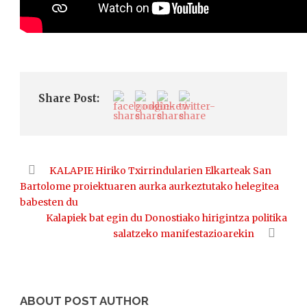
Share Post:
KALAPIE Hiriko Txirrindularien Elkarteak San
Bartolome proiektuaren aurka aurkeztutako helegitea
babesten du
Kalapiek bat egin du Donostiako hirigintza politika
salatzeko manifestazioarekin
ABOUT POST AUTHOR