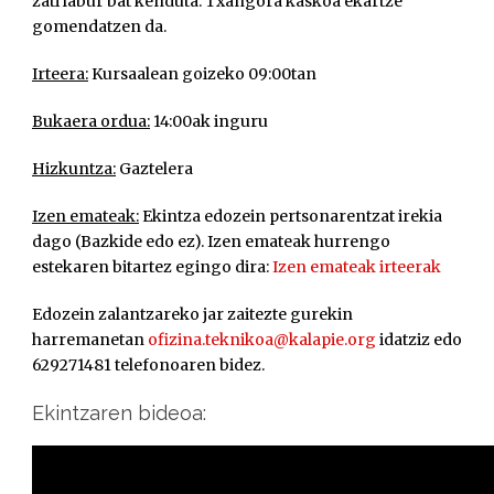
zati labur bat kenduta. Txangora kaskoa ekartze
gomendatzen da.
Irteera:
Kursaalean goizeko 09:00tan
Bukaera ordua:
14:00ak inguru
Hizkuntza:
Gaztelera
Izen emateak:
Ekintza edozein pertsonarentzat irekia
dago (Bazkide edo ez). Izen emateak hurrengo
estekaren bitartez egingo dira:
Izen emateak irteerak
Edozein zalantzareko jar zaitezte gurekin
harremanetan
ofizina.teknikoa@kalapie.org
idatziz edo
629271481 telefonoaren bidez.
Ekintzaren bideoa: