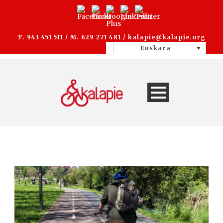
T. 943 451 511 / M. 629 271 481 /
kalapie@kalapie.org
Euskara