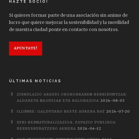
HAZTE SOCIO!
Si quieres formar parte de una asociación sin animo de
lucro que quiere mejorar la sostenibilidad y la movilidad
de nuestra ciudad ponte en contacto con nosotros.
APÚNTATE!
ÚLTIMAS NOTICIAS
ZIRKULAZIO ARAUDI OROKORRAREN BERRIKUNTZAK:
ALDAKETA NAGUSIAK ETA BALORAZIOA
2026-08-03
ILLUNBE: GALDUTAKO BESTE AUKERA BAT
2026-07-20
HIRI-BERNATURALIZAZIOA: ESPAZIO PUBLIKOA
BERRESKURATZEKO AUKERA
2026-06-12