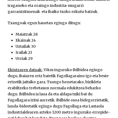
iraganeko eta oraingo industria-mugarri
garrantzitsuenak eta ibaiko txoko ezkutu batzuk.
Txangoak egun hauetan egingo ditugu:
Maiatzak 28
Ekainak 24
Uztailak 30
Irailak 23
Urriak 29
Ekintzaren datuak:
35km inguruko ibilbidea egingo
dugu, ibaiaren ertz batetik Fagollagaraino igo eta beste
ertzetik jaitsiko gara. Txango honetarako, bizikleta
erabiltzeko trebetasun normala edukitzea beharko
dugu. Ibilbidea ia laua da eta aldapa txiki bat du
Fagollagara iritsi aurretik. Ibilbide osoa bidegorrietatik,
landa-bideetatik egingo dugu Fagollaga eta Lastaola
industrialdearen arteko 1200 metro inguruko errepide-