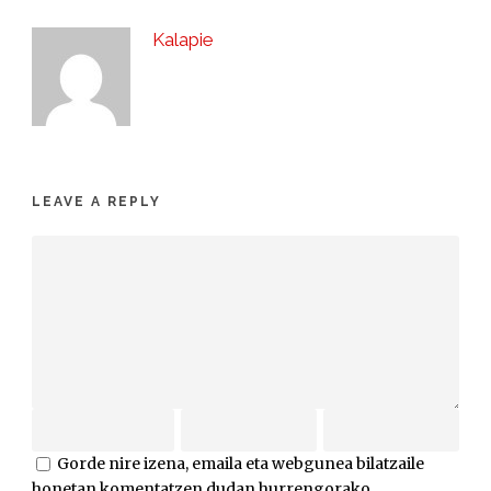
Kalapie
LEAVE A REPLY
Gorde nire izena, emaila eta webgunea bilatzaile
honetan komentatzen dudan hurrengorako.