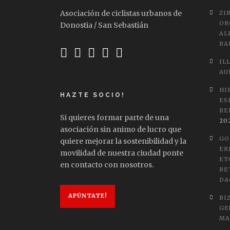
Asociación de ciclistas urbanos de
ZI
OR
Donostia / San Sebastián
AL
BA
IL
AU
HI
HAZTE SOCIO!
ES
BE
Si quieres formar parte de una
20
asociación sin animo de lucro que
GO
quiere mejorar la sostenibilidad y la
ER
movilidad de nuestra ciudad ponte
ET
en contacto con nosotros.
BE
DA
APÚNTATE!
BI
GE
MA