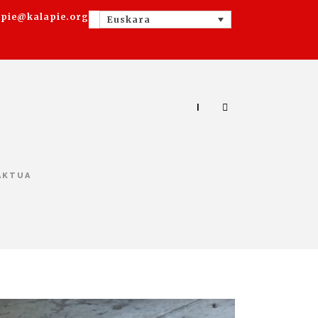
apie@kalapie.org
Euskara
|
AKTUA