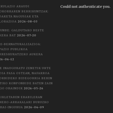
Could not authenticate you.
RKULAZIO ARAUDI
OKORRAREN BERRIKUNTZAK:
DAKETA NAGUSIAK ETA
LORAZIOA
2026-08-03
LUNBE: GALDUTAKO BESTE
KERA BAT
2026-07-20
RI-BERNATURALIZAZIOA:
PAZIO PUBLIKOA
RRESKURATZEKO AUKERA
26-06-12
E INAUGURATU ZENETIK URTE
DIA PASA OSTEAN, NAFARROA
ORBIDEKO BIDEGORRIA BEHIN
TIKO KONPONBIDE BATEN ZAIN
GO ORAINDIK
2026-05-26
ZIKLETAREN ERABILERAN
NERO-ARRAKALARI BURUZKO
HAI-INGURUA
2026-04-09