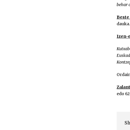
behar d
Beste 
dauka.
Izen-
Kutxab
Euskad
Kontze
Ordain
Zalan
edo 62
Sh