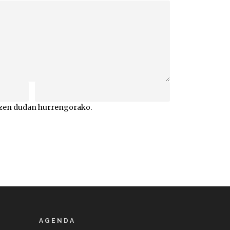
atzen dudan hurrengorako.
AGENDA