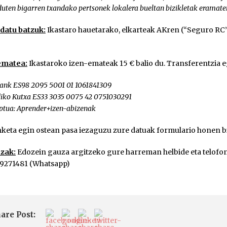
uten bigarren txandako pertsonek lokalera bueltan bizikletak eramate
datu batzuk:
Ikastaro hauetarako, elkarteak AKren (“Seguro RC”
ematea:
Ikastaroko izen-emateak 15 € balio du. Transferentzia e
ank ES98 2095 5001 01 1061841309
iko Kutxa ES33 3035 0075 42 0751030291
ptua: Aprender+izen-abizenak
keta egin ostean pasa iezaguzu zure datuak formulario honen b
tzak:
Edozein gauza argitzeko gure harreman helbide eta telofo
9271481 (Whatsapp)
are Post: