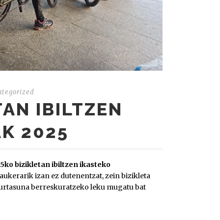
ategorized
TAN IBILTZEN
K 2025
5ko bizikletan ibiltzen ikasteko
 aukerarik izan ez dutenentzat, zein bizikleta
segurtasuna berreskuratzeko leku mugatu bat