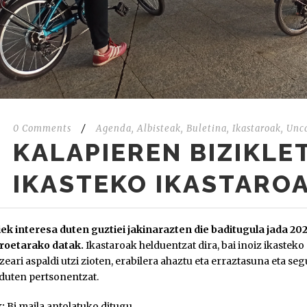
0 Comments
/
Agenda
,
Albisteak
,
Buletina
,
Ikastaroak
,
Unc
KALAPIEREN BIZIKLE
IKASTEKO IKASTAROA
ek interesa duten guztiei jakinarazten die baditugula jada 202
roetarako datak.
Ikastaroak helduentzat dira, bai inoiz ikasteko
tzeari aspaldi utzi zioten, erabilera ahaztu eta erraztasuna eta 
duten pertsonentzat.
:
Bi maila antolatuko ditugu.