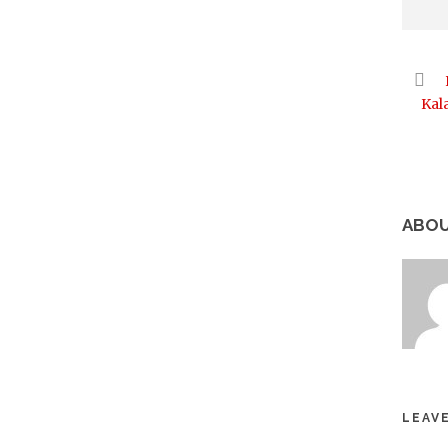
Kal
ABOU
LEAVE