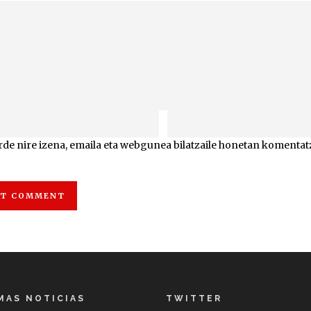
de nire izena, emaila eta webgunea bilatzaile honetan koment
MAS NOTICIAS
TWITTER