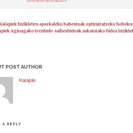
Kalapiek bizikleten aparkaleku babestuak optimizatzeko hobeku
apiek Aginagako trenbide-saihesbideak askatutako bidea biziklet
T POST AUTHOR
Kalapie
 A REPLY