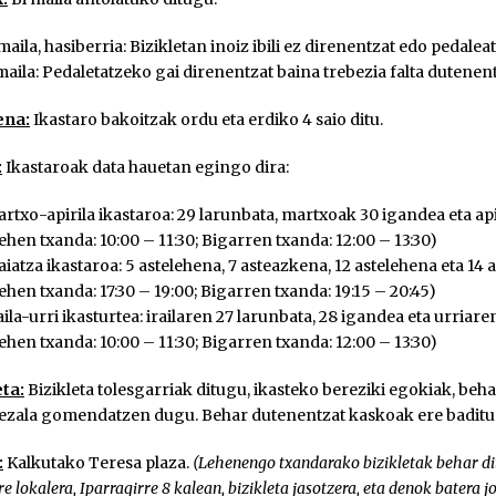
maila, hasiberria: Bizikletan inoiz ibili ez direnentzat edo pedale
maila: Pedaletatzeko gai direnentzat baina trebezia falta dutenent
ena:
Ikastaro bakoitzak ordu eta erdiko 4 saio ditu.
:
Ikastaroak data hauetan egingo dira:
rtxo-apirila ikastaroa: 29 larunbata, martxoak 30 igandea eta api
ehen txanda: 10:00 – 11:30; Bigarren txanda: 12:00 – 13:30)
iatza ikastaroa: 5 astelehena, 7 asteazkena, 12 astelehena eta 14
ehen txanda: 17:30 – 19:00; Bigarren txanda: 19:15 – 20:45)
aila-urri ikasturtea: irailaren 27 larunbata, 28 igandea eta urriar
ehen txanda: 10:00 – 11:30; Bigarren txanda: 12:00 – 13:30)
eta:
Bizikleta tolesgarriak ditugu, ikasteko bereziki egokiak, beha
ezala gomendatzen dugu. Behar dutenentzat kaskoak ere baditu
:
Kalkutako Teresa plaza.
(Lehenengo txandarako bizikletak behar di
re lokalera, Iparragirre 8 kalean, bizikleta jasotzera, eta denok batera