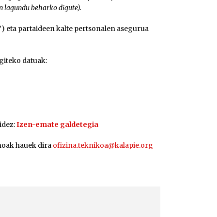
n lagundu beharko digute).
) eta partaideen kalte pertsonalen asegurua
giteko datuak:
idez:
Izen-emate galdetegia
noak hauek dira
ofizina.teknikoa@kalapie.org