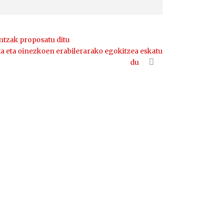
ntzak proposatu ditu
a eta oinezkoen erabilerarako egokitzea eskatu
du