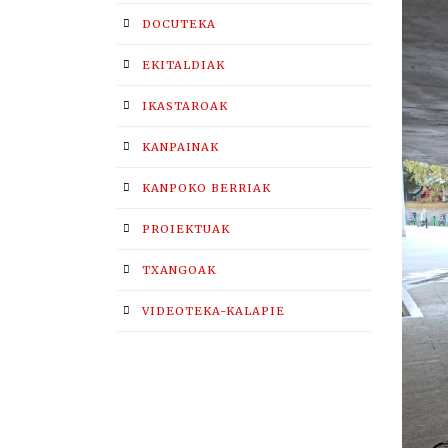
DOCUTEKA
EKITALDIAK
IKASTAROAK
KANPAINAK
KANPOKO BERRIAK
PROIEKTUAK
TXANGOAK
VIDEOTEKA-KALAPIE