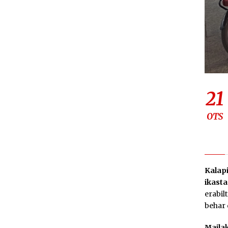
21
OTS
Kalapi
ikasta
erabil
behar 
Mailak