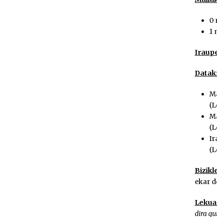
0 
1 
Iraup
Datak
Ma
(L
Ma
(L
Ir
(L
Bizikl
ekar d
Lekua
dira gu