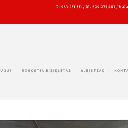
T. 943 451 511 / M. 629 271 481 /
kal
DUGU?
DONOSTIA BIZIKLETAZ
ALBISTEAK
KONT