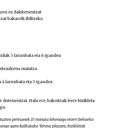
atzen ez dakitenentzat
zat bakarrik ibiltzeko
rilak 5 larunbata eta 6 igandea
 asteazkena maiatza.
en 4 larunbata eta 5 igandea
r dutenentzat. Hala ere, bakoitzak bere bizikleta
gu.
tuzten pertsonek 15 minutu lehenago etorri beharko
 joango gara Kalkutako Teresa plazara; bizikletak