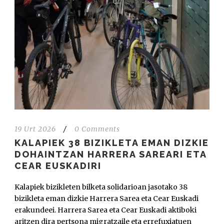
19 Urt 2026
/
0 Comments
KALAPIEK 38 BIZIKLETA EMAN DIZKIE
DOHAINTZAN HARRERA SAREARI ETA
CEAR EUSKADIRI
Kalapiek bizikleten bilketa solidarioan jasotako 38
bizikleta eman dizkie Harrera Sarea eta Cear Euskadi
erakundeei. Harrera Sarea eta Cear Euskadi aktiboki
aritzen dira pertsona migratzaile eta errefuxiatuen