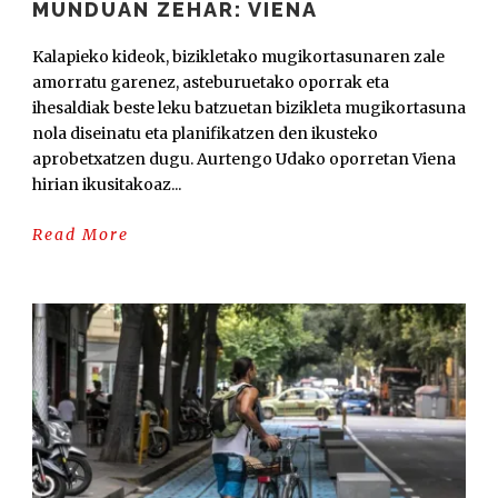
MUNDUAN ZEHAR: VIENA
Kalapieko kideok, bizikletako mugikortasunaren zale
amorratu garenez, asteburuetako oporrak eta
ihesaldiak beste leku batzuetan bizikleta mugikortasuna
nola diseinatu eta planifikatzen den ikusteko
aprobetxatzen dugu. Aurtengo Udako oporretan Viena
hirian ikusitakoaz...
Read More