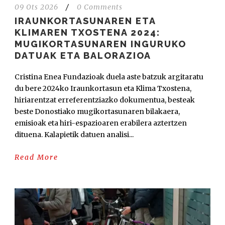
09 Ots 2026
/
0 Comments
IRAUNKORTASUNAREN ETA
KLIMAREN TXOSTENA 2024:
MUGIKORTASUNAREN INGURUKO
DATUAK ETA BALORAZIOA
Cristina Enea Fundazioak duela aste batzuk argitaratu
du bere 2024ko Iraunkortasun eta Klima Txostena,
hiriarentzat erreferentziazko dokumentua, besteak
beste Donostiako mugikortasunaren bilakaera,
emisioak eta hiri-espazioaren erabilera aztertzen
dituena. Kalapietik datuen analisi...
Read More