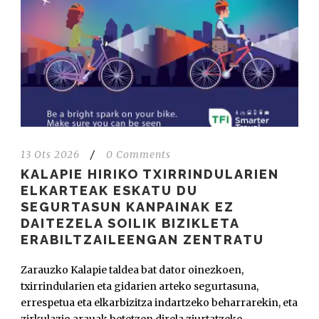
13 Ots 2026
/
0 Comments
KALAPIE HIRIKO TXIRRINDULARIEN
ELKARTEAK ESKATU DU
SEGURTASUN KANPAINAK EZ
DAITEZELA SOILIK BIZIKLETA
ERABILTZAILEENGAN ZENTRATU
Zarauzko Kalapie taldea bat dator oinezkoen,
txirrindularien eta gidarien arteko segurtasuna,
errespetua eta elkarbizitza indartzeko beharrarekin, eta