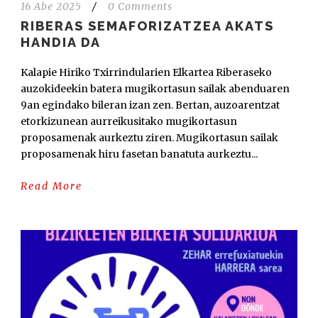
16 Abe 2025
/
0 Comments
RIBERAS SEMAFORIZATZEA AKATS
HANDIA DA
Kalapie Hiriko Txirrindularien Elkartea Riberaseko
auzokideekin batera mugikortasun sailak abenduaren
9an egindako bileran izan zen. Bertan, auzoarentzat
etorkizunean aurreikusitako mugikortasun
proposamenak aurkeztu ziren. Mugikortasun sailak
proposamenak hiru fasetan banatuta aurkeztu...
Read More