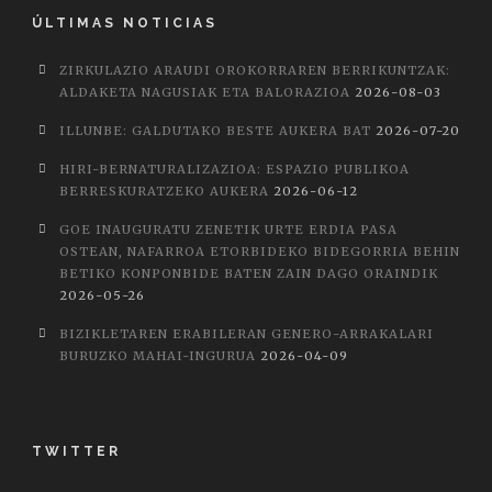
ÚLTIMAS NOTICIAS
ZIRKULAZIO ARAUDI OROKORRAREN BERRIKUNTZAK:
ALDAKETA NAGUSIAK ETA BALORAZIOA
2026-08-03
ILLUNBE: GALDUTAKO BESTE AUKERA BAT
2026-07-20
HIRI-BERNATURALIZAZIOA: ESPAZIO PUBLIKOA
BERRESKURATZEKO AUKERA
2026-06-12
GOE INAUGURATU ZENETIK URTE ERDIA PASA
OSTEAN, NAFARROA ETORBIDEKO BIDEGORRIA BEHIN
BETIKO KONPONBIDE BATEN ZAIN DAGO ORAINDIK
2026-05-26
BIZIKLETAREN ERABILERAN GENERO-ARRAKALARI
BURUZKO MAHAI-INGURUA
2026-04-09
TWITTER