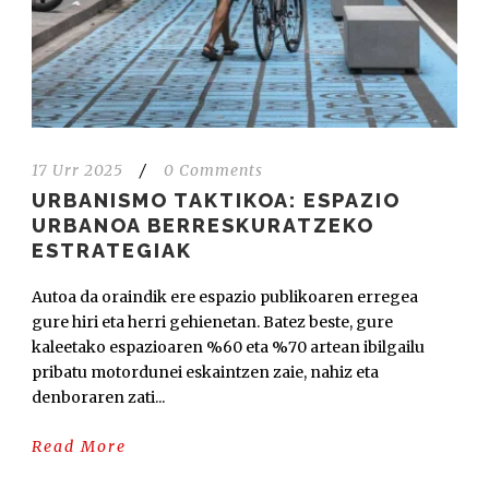
17 Urr 2025
/
0 Comments
URBANISMO TAKTIKOA: ESPAZIO
URBANOA BERRESKURATZEKO
ESTRATEGIAK
Autoa da oraindik ere espazio publikoaren erregea
gure hiri eta herri gehienetan. Batez beste, gure
kaleetako espazioaren %60 eta %70 artean ibilgailu
pribatu motordunei eskaintzen zaie, nahiz eta
denboraren zati...
Read More