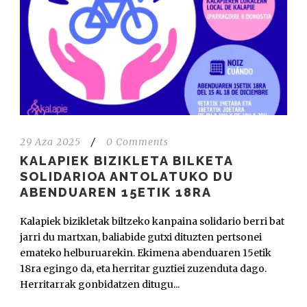
29 Aza 2025
/
0 Comments
KALAPIEK BIZIKLETA BILKETA
SOLIDARIOA ANTOLATUKO DU
ABENDUAREN 15ETIK 18RA
Kalapiek bizikletak biltzeko kanpaina solidario berri bat
jarri du martxan, baliabide gutxi dituzten pertsonei
emateko helburuarekin. Ekimena abenduaren 15etik
18ra egingo da, eta herritar guztiei zuzenduta dago.
Herritarrak gonbidatzen ditugu...