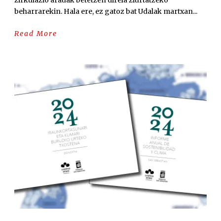
zirkulazio arauak betetzen direla ziurtatzeko
beharrarekin. Hala ere, ez gatoz bat Udalak martxan...
Read More