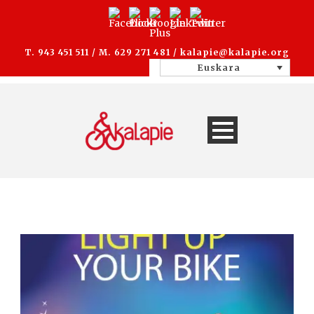
T. 943 451 511 / M. 629 271 481 /
kalapie@kalapie.org
Euskara