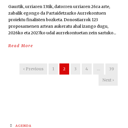
Gaurtik, urriaren 13tik, datorren urriaren 26ra arte,
zabalik egongo da Partaidetzazko Aurrekontuen
proiektu finalisten bozketa. Donostiarrok 123
proposamenen artean aukeratu ahal izango dugu,
2026ko eta 2027ko udal aurrekontuetan zein sartuko...
Read More
‹ Previous
1
2
3
4
…
39
Next ›
AGENDA